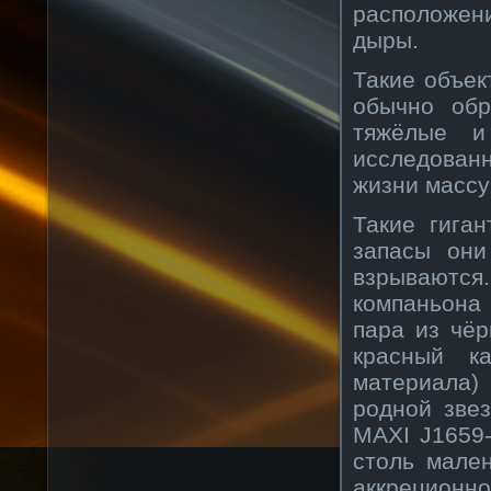
расположен
дыры.
Такие объек
обычно обр
тяжёлые и
исследован
жизни массу
Такие гига
запасы они
взрываются.
компаньона
пара из чё
красный к
материала)
родной зве
MAXI J1659-
столь мален
аккреционно