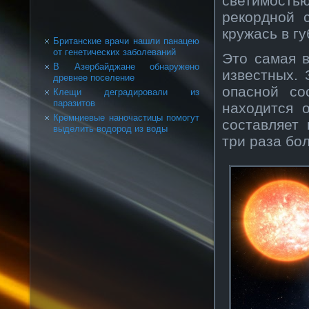
светимость
рекордной 
кружась в г
Британские врачи нашли панацею
от генетических заболеваний
Это самая в
В Азербайджане обнаружено
известных. 
древнее поселение
опасной со
Клещи деградировали из
паразитов
находится 
Кремниевые наночастицы помогут
составляет
выделить водород из воды
три раза бо