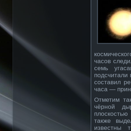
космическо
часов следи
семь угас
подсчитали 
составил р
часа — прин
Отметим та
чёрной ды
плоскостью
также выде
известны 