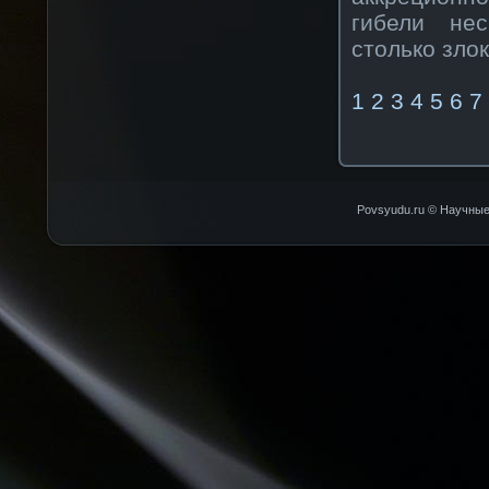
гибели нес
столько зло
1
2
3
4
5
6
7
Povsyudu.ru © Научные