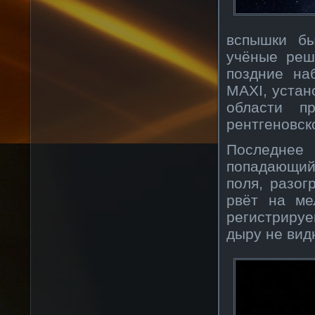
вспышки бы
учёные реш
поздние на
MAXI, устан
области пр
рентгеновск
Последнее 
попадающий
поля, разог
рвёт на ме
регистриру
дыру не вид