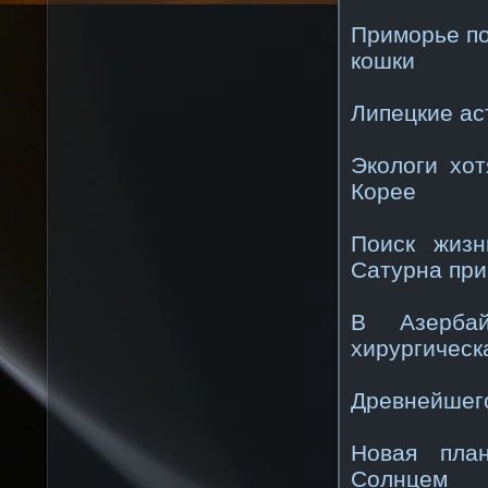
Приморье по
кошки
Липецкие ас
Экологи хо
Корее
Поиск жизн
Сатурна пр
В Азербай
хирургическ
Древнейшего
Новая пла
Солнцем