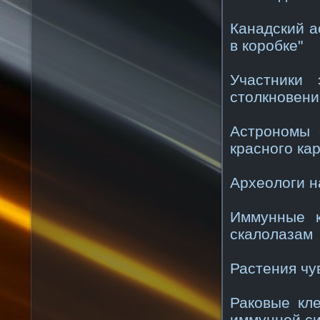
Канадский а
в коробке"
Участники
столкновени
Астрономы 
красного ка
Археологи н
Иммунные к
скалолазам
Растения чу
Раковые кл
иммунной с