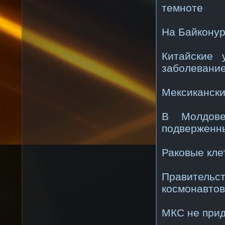
темноте
На Байконур
Китайские 
заболевани
Мексикански
В Молдове
подверженны
Раковые кле
Правитель
космонавтов
МКС не прид