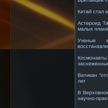
Китай стал 
Астероид Т
малых план
Ученые в
восстанавл
Космонавт
заснеженные
Ватикан "от
лет
В Верховно
научно-прак