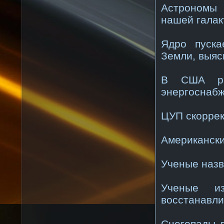
Астрономы 
нашей галак
Ядро пуска
Земли, выяс
В США раз
энергоснаб
ЦУП скоррек
Американски
Ученые назв
Ученые из
восстанавл
Снегопады в