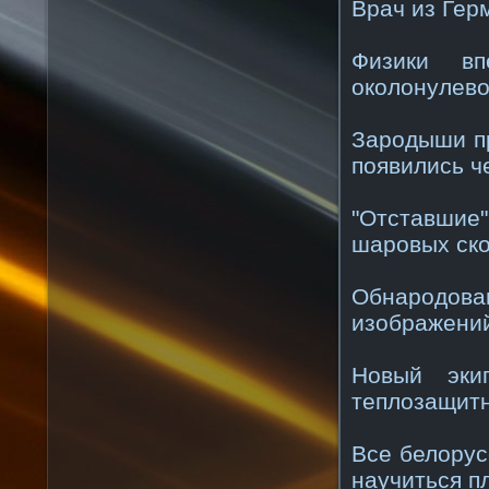
Врач из Гер
Физики вп
околонулев
Зародыши пр
появились ч
"Отставшие
шаровых ск
Обнародова
изображени
Новый эки
теплозащит
Все белорус
научиться п