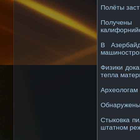
Полёты заст
Получены 
калифорнийс
В Азербайд
машиностро
Физики дока
тепла мате
Археологам 
Обнаружены 
Стыковка пи
штатном ре