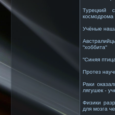
Турецкий с
космодрома
Учёные наш
Австралийц
"хоббита"
"Синяя птиц
Протез науч
Раки оказа
лягушек - у
Физики раз
для мозга ч