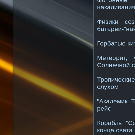
накаливани
Физики со
батареи-"на
Горбатые ки
Метеорит,
Солнечной 
Тропически
слухом
"Академик 
рейс
Корабль "С
конца света