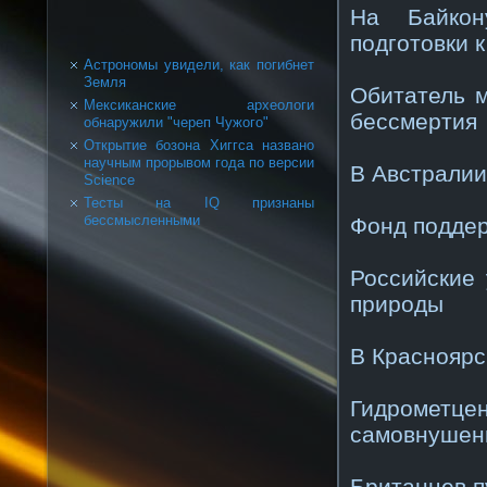
На Байкон
подготовки 
Астрономы увидели, как погибнет
Земля
Обитатель м
Мексиканские археологи
бессмертия
обнаружили "череп Чужого"
Открытие бозона Хиггса названо
научным прорывом года по версии
В Австралии
Science
Тесты на IQ признаны
бессмысленными
Фонд поддер
Российские
природы
В Красноярс
Гидрометце
самовнушен
Британцев п