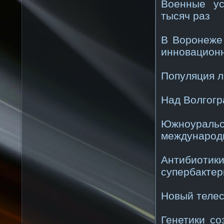
Военные ус
тысяч раз
В Воронеже
инновацион
Популяция л
Над Волгогр
Южноурал
международ
Антибиот
супербактер
Новый телес
Генетики со