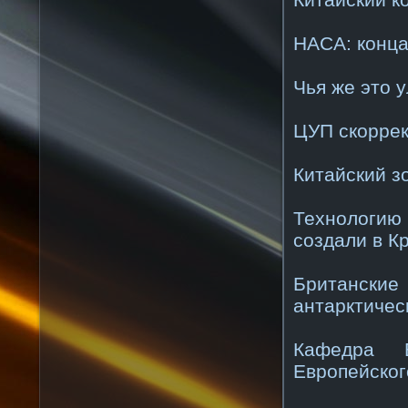
НАСА: конца
Чья же это 
ЦУП скоррек
Китайский з
Технологи
создали в К
Британские
антарктичес
Кафедра Б
Европейског