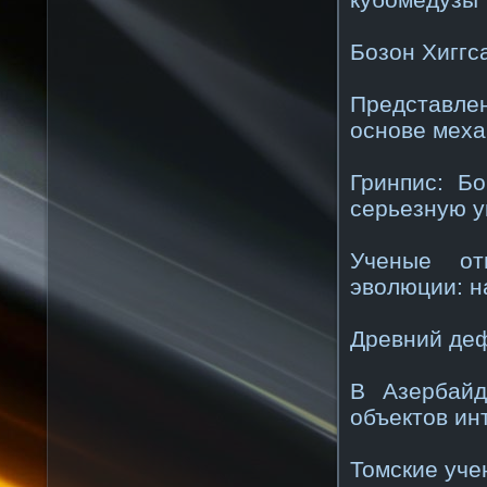
Бозон Хиггс
Представле
основе меха
Гринпис: Б
серьезную у
Ученые от
эволюции: н
Древний деф
В Азербайд
объектов ин
Томские уче