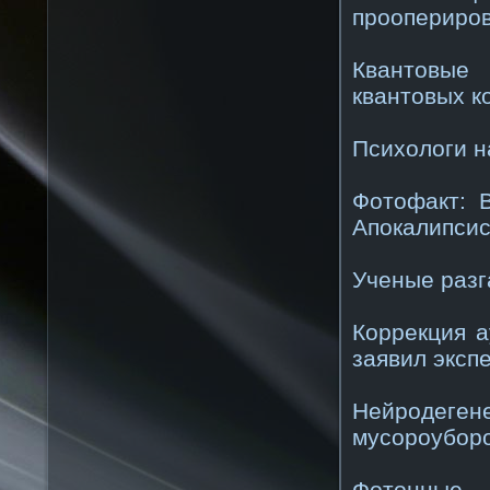
проопериров
Квантовые
квантовых к
Психологи н
Фотофакт: 
Апокалипсис
Ученые разг
Коррекция а
заявил эксп
Нейродеген
мусороубор
Фотонные 