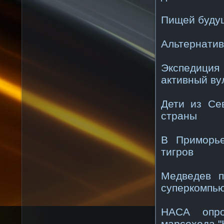
Пищей будущ
Альтернатив
Экспедиция
активный ву
Дети из Се
страны
В Приморье
тигров
Медведев п
суперкомпь
НАСА опро
марсохода "