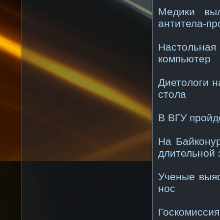
Медики вы
антитела-пр
Настольна
компьютер
Диетологи н
стола
В ВГУ прой
На Байкону
длительной 
Ученые выяс
нос
Госкомиссия