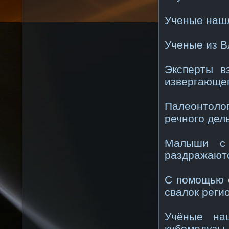
Ученые нашл
Ученые из В
Эксперты в
извергающег
Палеонтоло
речного дел
Малыши с 
раздражают
С помощью с
свалок реги
Учёные на
кубомедузы