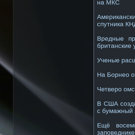
на МКС
Американск
спутника К
Вредные пр
британские 
Ученые рас
На Борнео о
Четверо омс
В США созд
с бумажный 
Ещё восемь
заповеднике