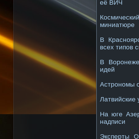
её ВИЧ
Космическ
миниатюре
В Краснояр
всех типов 
В Воронеже
идей
Астрономы о
Латвийские 
На юге Азе
надписи
Эксперты О