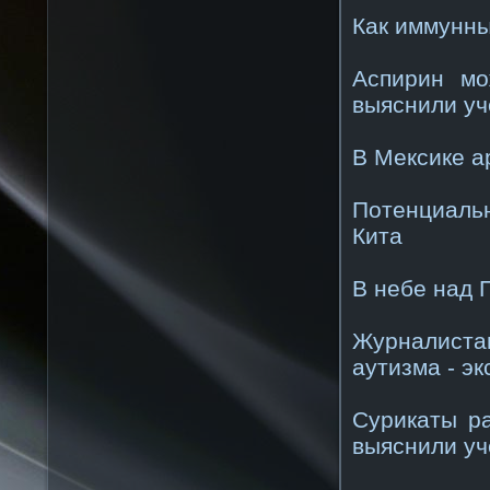
Как иммунны
Аспирин мо
выяснили у
В Мексике а
Потенциаль
Кита
В небе над 
Журналиста
аутизма - эк
Сурикаты ра
выяснили у