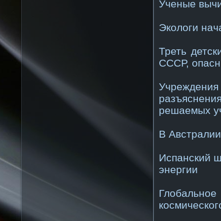
Ученые выч
Экологи нач
Треть детск
СССР, опасн
Учреждени
разъяснен
решаемых у
В Австралии
Испанский ш
энергии
Глобальное 
космическог