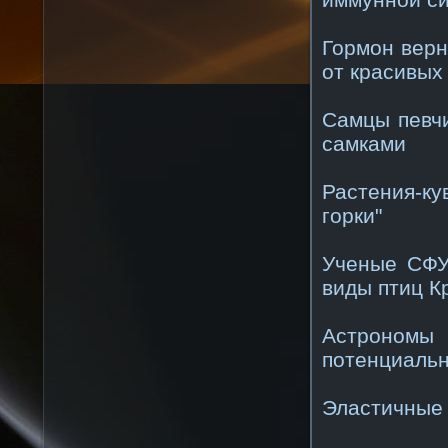
Гормон верн
от красивых
Самцы певч
самками
Растения-к
горки"
Ученые СФУ
виды птиц К
Астрономы
потенциаль
Эластичные 