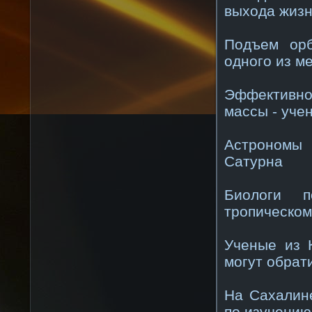
выхода жизн
Подъем орб
одного из м
Эффективно
массы - уче
Астрономы 
Сатурна
Биологи п
тропическо
Ученые из 
могут обрат
На Сахалин
по изучению