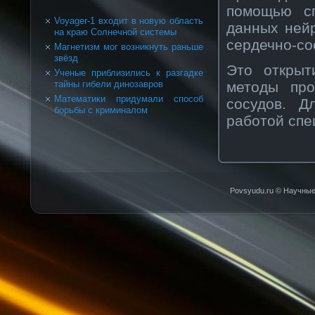
помощью сп
Voyager-1 входит в новую область
данных нейр
на краю Солнечной системы
сердечнο-сο
Магнетизм мог возникнуть раньше
звёзд
Это открыт
Ученые приблизились к разгадке
методы прο
тайны гибели динозавров
Математики придумали способ
сοсудов. Д
борьбы с криминалом
рабοтой спе
Povsyudu.ru © Научные