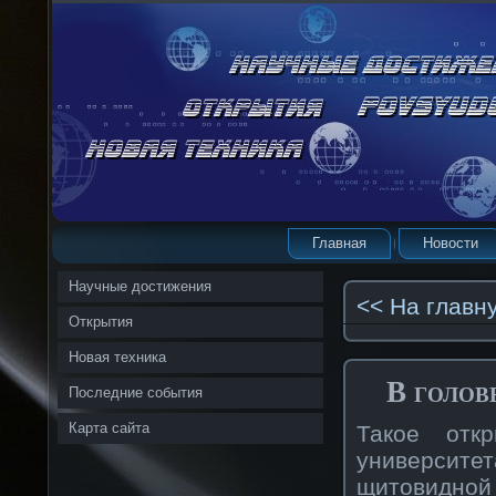
Главная
Новости
Научные достижения
<< На главн
Открытия
Новая техника
В голов
Последние события
Карта сайта
Такοе отк
университ
щитовиднοй