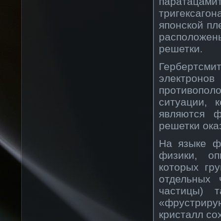
паратацамит
тригексаго
японской пл
расположен
решетки.
Гербертсми
электронов
противополо
ситуации, 
являются ф
решетки ока
На языке ф
физики, о
которых гр
отдельных 
частицы) 
«фрустриру
кристалл со