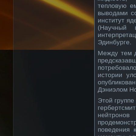
тепловую е
выводами с
институт яд
(Научный 
интерпретац
Эдинбурге.
Между тем д
предсказав
потребовало
истории ул
опубликован
Дэниэлом Но
Этой группе
гербертсм
нейтронов
продемонст
поведения 