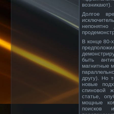
возникают).
Долгое вр
исключите
непонятно 
продемонст
В конце 80-
предполож
демонстрир
быть анти
магнитные 
параллельн
другу). Но 
новые под
спиновой ж
статье, оп
мощные ком
поисков 