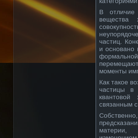
категориями
В отличие 
вещества 
совокупн
неупорядо
частиц. Кон
и основано 
формально
перемещаю
моменты имп
Как такое в
частицы в 
квантовой
связанным с
Собственно,
предсказани
материи, 
изменени