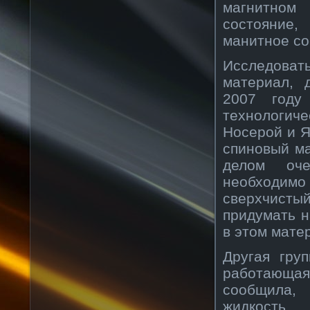
магнитном
состояние,
манитное со
Исследова
материал, 
2007 году
технологич
Носерой и Я
спиновый ма
делом оче
необходи
сверхчисты
придумать н
в этом мате
Другая гру
работающая
сообщила, 
жидкость,