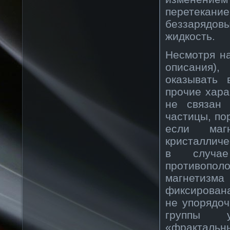
перетекан
беззарядов
жидкость.
Несмотря на
описания)
оказывать 
прочие хара
не связан
частицы, по
если маг
кристалличе
в случае
противополо
магнетизм
фиксирована
не упорядоч
группы у
«фрактальны