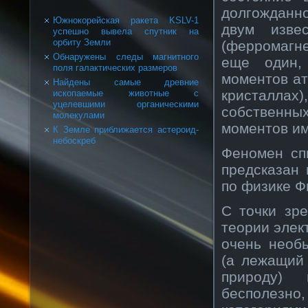
долгожданн
Южнокорейская ракета KSLV-1
двум изве
успешно вывела спутник на
орбиту Земли
(ферромагн
Обнаружены следы магнитного
еще один,
поля галактических размеров
моментов ат
Найдены самые древние
кристалла
ископаемые животные с
уцелевшими органическими
собственных
молекулами
моментов им
К Земле приближается астероид-
небоскреб
Феномен сп
предсказан
по физике Ф
С точки зр
теории элек
очень необ
(а лежащий
природу) 
бесполезн