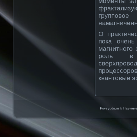
моменты эл
фрактализу
группово
намагниченн
О практиче
пока очень
магнитного
роль в и
сверхпров
процессоро
квантовые 
Povsyudu.ru © Научные