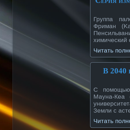
Серия из
Группа пал
Фриман (Ka
Пенсильва
химический 
Читать полн
В 2040 
С помощью
Мауна-Кеа 
университе
Земли с аст
Читать полн