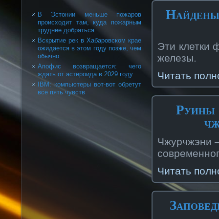
Найдены 
В Эстонии меньше пожаров
происходит там, куда пожарным
труднее добраться
Вскрытие рек в Хабаровском крае
Эти клетки
ожидается в этом году позже, чем
обычно
железы.
Апофис возвращается: чего
Читать полн
ждать от астероида в 2029 году
IBM: компьютеры вот-вот обретут
все пять чувств
Руины 
чж
Чжурчжэни —
современного
Читать полн
Заповед