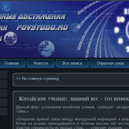
Главная
Новости
Все записи
Обратная связь
<< На главную страницу
Китайские ученые: лишний вес - это инфе
Данный факт установили китайские ученые, сообщает сегодн
таймс».
«Открытие прямой связи между желудочной инфекцией и изб
Китае на основе проводившихся в течение восьми лет иссле
участие специалисты из разных стран, — отмечает издание. —