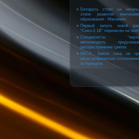
Беларусь стоит на началь
этапе развития инклюзивн
образования - Маскевич
Первый запуск новой рак
"Союз-2.1В" перенесен на пол
Специалисты "научи
метеомодель предсказыв
распространение гриппа
НАСА: Земле пока не гро
катастрофическое столкновен
астероидом