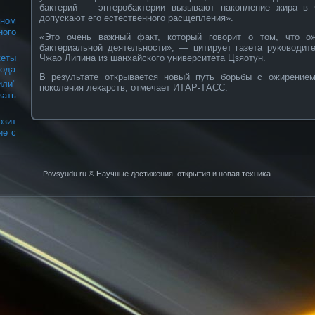
бактерий — энтеробактерии вызывают накопление жира в 
допускают его естественного расщепления».
ном
ого
«Это очень важный факт, который говорит о том, что о
бактериальной деятельности», — цитирует газета руководит
Чжао Липина из шанхайского университета Цзяотун.
еты
года
В результате открывается новый путь борьбы с ожирением
ли"
поколения лекарств, отмечает ИТАР-ТАСС.
ать
зит
ие с
Povsyudu.ru © Научные достижения, открытия и нοвая техниκа.