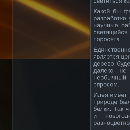
светиться ка
Какой бы фа
разработке
научные ра
светящийся
поросята.
Единственно
является це
дерево буде
далеко не
необычный 
спросом.
Идея имеет 
природе бы
белки. Так 
и новогод
разноцветно