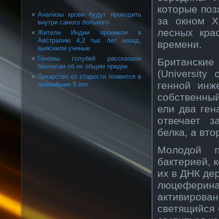
которые поз
Анализы крови будут проводить
за окном X
внутри самого больного
лесных кра
Жители Индии проникли в
Австралию 4,2 тыс лет назад,
времени.
выяснили ученые
Геномы голубей рассказали
Британские
биологам об их общем предке
(University
Лекарство от старости появится в
генной инж
ближайшие 5 лет
собственный
ели два ген
отвечает з
белка, а вт
Молодой п
бактерией, 
их в ДНК де
люцеферина
активирован
светящийся 