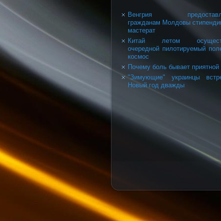
Венгрия предоставл
гражданам Молдовы стипенди
мастерат
Китай летом осущест
очередной пилотируемый пол
космос
Почему боль бывает приятной
"Зимующие" украинцы встр
Новый год дважды