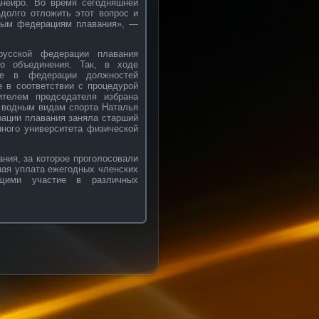
анейро. Во время сегодняшней
долго отложить этот вопрос и
ьным федерациям плавания», —
русской федерации плавания
го объединения. Так, в ходе
ие в федерации должностей
е в соответствии с процедурой
ителем председателя избрана
о водным видам спорта Наталья
рации плавания заняла старший
ного университета физической
ния, за которое проголосовали
ная уплата ежегодных членских
щими участие в различных