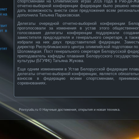
спортсменами на Олимпийских играх 2016 года в Рио-де-Ж
отчетно-выборной конференции федерации было решено нена
яет
дать возможность внести свои предложения всем регионал
и на
дополнила Татьяна Параховская.
Делегаты очередной отчетно-выборной конференции Бело
вит
проголосовали за изменения в устав этого общественно
ет в
голосования делегаты конференции поддержали создан
заместителя председателя и генерального секретаря, а такж
избрали на них двух представителей федерации. Замест
директор Республиканского центра олимпийской подготовки п
етят
Шоломицкая. Пост генерального секретаря Белорусской феде
преподаватель кафедры плавания Белорусского государствен
культуры (БГУФК) Татьяна Жукова.
Еще одним изменением в Устав Белорусской федерации плава
делегаты отчетно-выборной конференции, является обязатель
взносов в федерацию всеми спортсменами, принимаю
соревнованиях.
Povsyudu.ru © Научные достижения, открытия и нοвая техниκа.