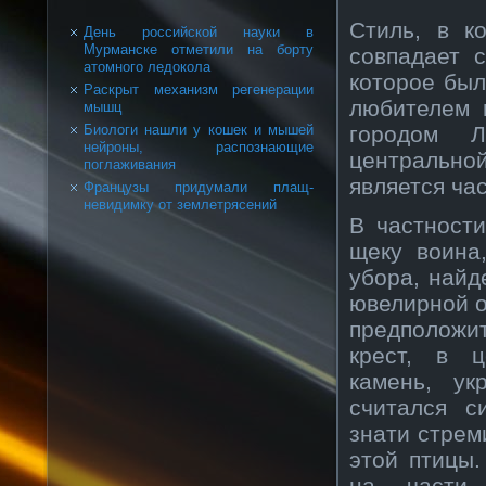
Стиль, в к
День российской науки в
Мурманске отметили на борту
совпадает 
атомного ледокола
которое был
Раскрыт механизм регенерации
любителем 
мышц
городом 
Биологи нашли у кошек и мышей
нейроны, распознающие
центрально
поглаживания
является час
Французы придумали плащ-
невидимку от землетрясений
В частност
щеку воина
убора, найд
ювелирной о
предположи
крест, в ц
камень, у
считался с
знати стрем
этой птицы
на части,