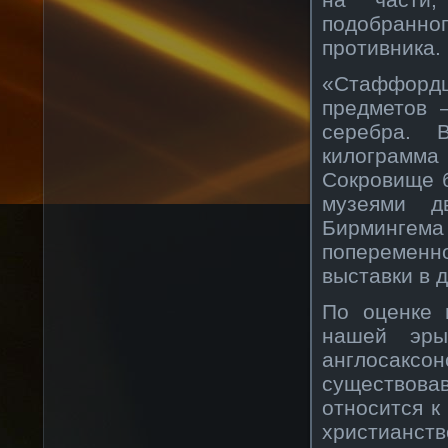
подобранног
противника.
«Стаффорд
предметов 
серебра. 
килограмма
Сокровище 
музеями д
Бирмингем
поперемен
выставки в 
По оценке 
нашей эры
англосак
существов
относится к
христианств