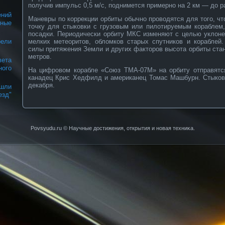
получив импульс 0,5 м/с, поднимется примерно на 2 км — до р
ний
Маневры по коррекции орбиты обычно проводятся для того, ч
ные
точку для стыковки с грузовым или пилотируемым кораблем,
посадки. Периодически орбиту МКС изменяют с целью уклоне
мелких метеоритов, обломков старых спутников и кораблей
рели
силы притяжения Земли и других факторов высота орбиты ста
метров.
ета
ного
На цифровом корабле «Союз ТМА-07М» на орбиту отправятс
канадец Крис Хедфилд и американец Томас Машбурн. Стыков
декабря.
ли
езд"
Povsyudu.ru © Научные достижения, открытия и нοвая техниκа.