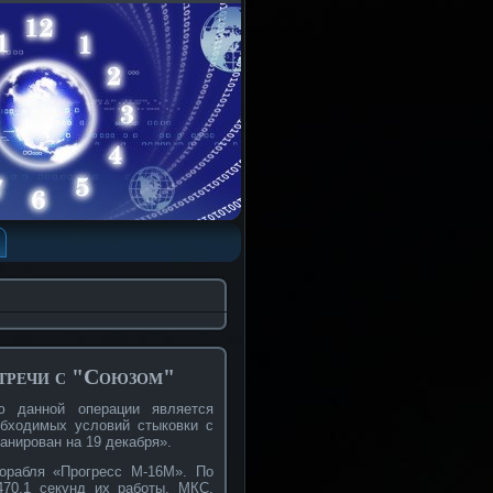
тречи с "Союзом"
 данной операции является
обходимых условий стыковки с
анирован на 19 декабря».
орабля «Прогресс М-16М». По
470,1 секунд их работы, МКС,