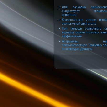
Для ласковых прикоснове
существуют специаль
рецепторы
Казахстанские ученые изоб
экологичный двигатель
При помощи солнечного св
водород можно получать нам
эффективнее
Астрономы наш
сверхскоростную "фабрику зв
в созвездии Дракона