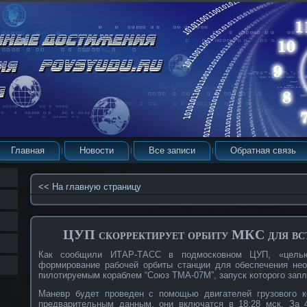
Главная
Новости
Все записи
Обратная связь
<< На главную страницу
ЦУП скорректирует орбиту МКС для вс
Как сообщили ИТАР-ТАСС в подмосковном ЦУП, «целью
формирование рабочей орбиты станции для обеспечения не
пилотируемым кораблем “Союз ТМА-07М”, запуск которого запл
Маневр будет проведен с помощью двигателей грузового к
предварительным данным, они включатся в 18:28 мск. За 