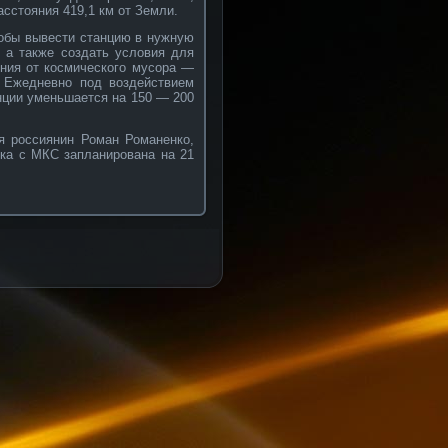
асстояния 419,1 км от Земли.
тобы вывести станцию в нужную
 а также создать условия для
ния от космического мусора —
. Ежедневно под воздействием
нции уменьшается на 150 — 200
я россиянин Роман Романенко,
ка с МКС запланирована на 21