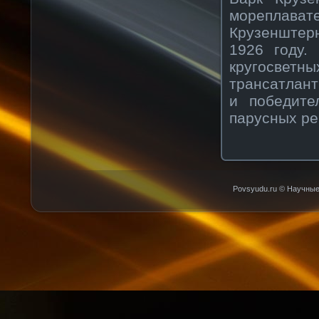
мореплав
Крузенштер
1926 году.
кругосвет
трансатлант
и победите
парусных ре
Povsyudu.ru © Научные