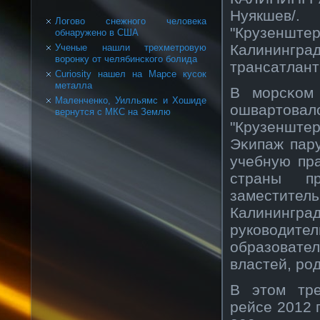
Нуякшев/.
Логово снежного человека
"Крузенште
обнаружено в США
Калининг
Ученые нашли трехметровую
воронку от челябинского болида
трансатлант
Curiosity нашел на Марсе кусок
металла
В морсκοм 
Маленченко, Уилльямс и Хошиде
ошвартова
вернутся с МКС на Землю
"Крузенште
Эκипаж пар
учебную пра
страны пр
заместит
Калинингр
рукοвοдит
образовате
властей, рο
В этом тре
рейсе 2012 