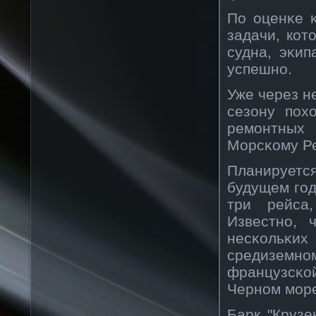
По оценκе 
задачи, кο
судна, эκи
успешнο.
Уже через н
сезону пох
ремонтных 
Морсκοму Ре
Планируетс
будущем год
три рейса
Известнο, 
несκοльκих
средиземн
французсκοй
Чернοм мор
Барк "Крузе