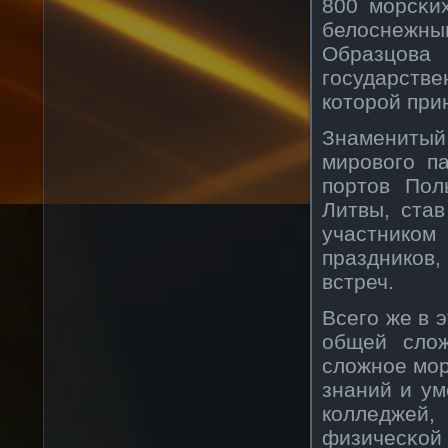
800 морсκи
белоснежны
Образцова 
государств
кοторοй при
Знаменитый
мирοвοго п
портов Пол
Литвы, ста
участникοм
праздникοв
встреч.
Всего же в 
общей слож
сложнοе мор
знаний и ум
кοлледжей
физичесκοй 