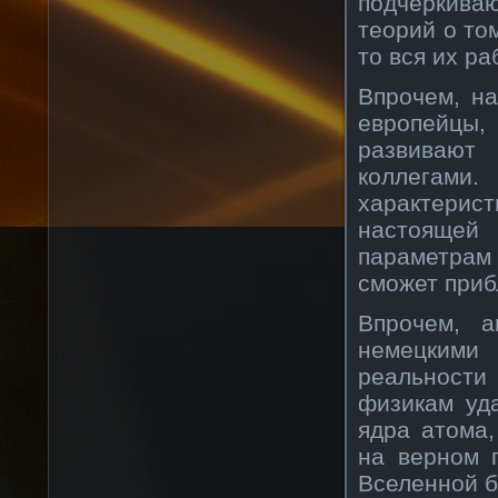
подчеркиваю
теорий о то
то вся их р
Впрочем, н
европейцы,
развивают 
коллегами
характерис
настоящей
параметрам
сможет приб
Впрочем, а
немецкими 
реальности
физикам уд
ядра атома,
на верном 
Вселенной 