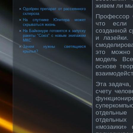
живем ли мы
Одобрен препарат от рассеянного
склероза
Профессор 
На спутнике Юпитера может
что если 
скрываться жизнь
созданной с
На Байконуре готовятся к запуску
ракеты "Союз" с новым экипажем
и лазейки.
МКС
смоделирова
Зачем нужны светящиеся
это можно
крылья?
модель Все
основе тео
взаимодейст
Эта задача, 
счету челов
функциони
суперкомпь
отдельные
отдельных
«мозаики» 