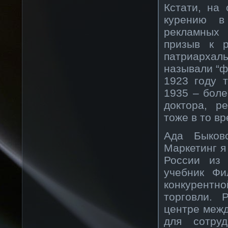
Кстати, на
курению в
рекламных 
призыв к 
патриархал
называли “фа
1923 году 
1935 – боле
доктора, р
тоже в то в
Ада Быковс
Маркетинг я
России из 
учебник Фи
конкурентн
торговли. 
центре межд
для сотру