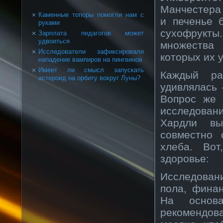
Манчестера 
Каменные топоры помогли нам с
и печенье 
руками
сухофрукты.
Зарплата педагогов может
удвоиться
множества 
Исследователи зафиксировали
которых их 
нападение вампиров на пингвинов
Имеет ли смысл запускать
Каждый ра
астероид на орбиту вокруг Луны?
удивлялась 
Вопрос же 
исследован
Хардли вы
совместно 
хлеба. Вот
здоровье:
Исследовани
пола, фина
На основа
рекомендов