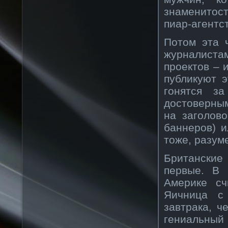
знаменитос
пиар-агентс
Потом эта 
журналистам
проектов – 
публикуют 
гонятся з
достоверным
на заголов
баннеров) и
тоже, разум
Британские
первые. В 
Америке сч
Яичница с
завтрака, ч
гениальны