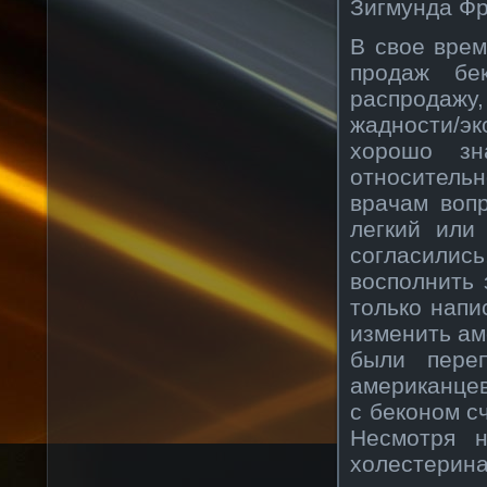
Зигмунда Фр
В свое врем
продаж бе
распродажу
жадности/э
хорошо зн
относительн
врачам воп
легкий или
согласили
восполнить 
только напи
изменить ам
были переп
американцев
с беконом с
Несмотря 
холестерина