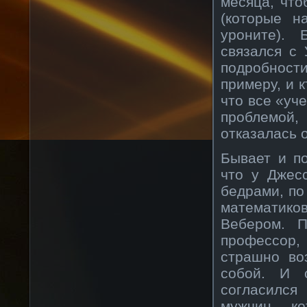
месяца, чт
(которые н
уроните). 
связался с
подробност
примеру, и к
что все «уч
проблемой,
отказалась 
Бывает и по
что у Джес
бедрами, по
математико
Вебером. 
профессор,
страшно во
собой. И 
согласилс
мужчин, ко