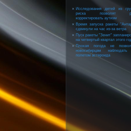
Исследования детей из гр
риска позволят р
корректировать аутизм
Время запуска ракеты "Анта
сдвинули на час из-за ветра
Пуск ракеты "Зенит" запланир
на четвертый квартал этого го
Плохая погода не позвол
новосибирцам наблюдать
полетом астероида