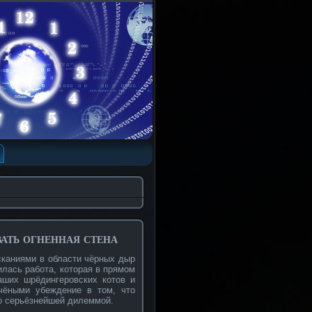
ать огненная стена
сканиями в области чёрных дыр
илась работа, которая в прямом
аших шрёдингеровских котов и
чёными убеждение в том, что
то серьёзнейшей дилеммой.