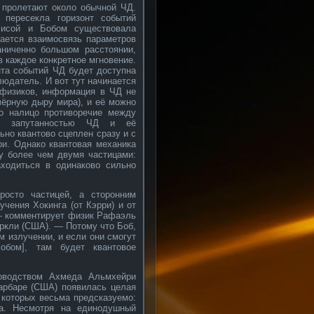
 пролетают около обычной ЧД.
 пересекла горизонт событий
лисой и Бобом существовала
мается взаимосвязь параметров
аниченно большом расстоянии,
в каждое конкретное мгновение.
нта событий ЧД будет доступна
людатель. И вот тут начинается
 физиков, информация в ЧД не
чёрную дыру мира), и её можно
то налицо противоречие между
ой запутанностью ЧД и её
ьно квантово сцеплен сразу и с
ри. Однако квантовая механика
у более чем двумя частицами:
аходиться в одинаково сильно
осто частицей, а сторонним
чения Хокинга (от Кэрри) и от
 — комментирует физик Рафаэль
еркли (США). — Потому что Боб,
 излучении, и если они смогут
обом], там будет квантовое
ководством Ахмеда Альмхейри
Барбаре (США) появилась целая
 которых весьма предсказуемо:
а. Несмотря на единодушный