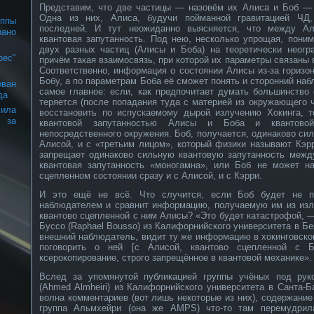
Представим, что две частицы — назовём их Алиса и Боб —
Одна из них, Алиса, будучи пойманной гравитацией ЧД,
уппы
последней. И тут неожиданно выясняется, что между А
ано
квантовая запутанность. Под нею, несколько упрощая, пони
двух разных частиц (Алисы и Боба) на теоретически неогр
рес"
причём такая взаимосвязь, при которой их параметры связаны 
Соответственно, информация о состоянии Алисы из-за горизо
Бобу, а по параметрам Боба её сможет понять и сторонний наб
ован
самое главное: если, как предпочитает думать большинство
да
теряется (после попадания туда с материей из окружающего 
ила
восстановить по испускаемому дырой излучению Хокинга, 
 за
квантовой запутанностью Алисы и Боба и квантов
непосредственного окружения. Боб, получается, одинаково сил
Алисой, и с «третьим лицом», который физики называют Кэр
запрещает одинаково сильную квантовую запутанность межд
квантовая запутанность «моногамна», или Боб не может н
сцепленном состоянии сразу и с Алисой, и с Кэрри.
И это ещё не всё. Что случится, если Боб будет не пр
наблюдателем и сравнит информацию, получаемую им из излу
квантово сцепленной с ним Алисы? «Это будет катастрофой,
Буссо (Raphael Bousso) из Калифорнийского университета в Б
внешний наблюдатель, видит ту же информацию в хокинговском
поговорить о ней [с Алисой, квантово сцепленной с Б
ксерокопирование, строго запрещённое в квантовой механике».
Вслед за упомянутой публикацией группы учёных под ру
(Ahmed Almheiri) из Калифорнийского университета в Санта-
волна комментариев (вот лишь некоторые из них), содержание
группа Альмхейри (она же AMPS) что-то там перемудрил