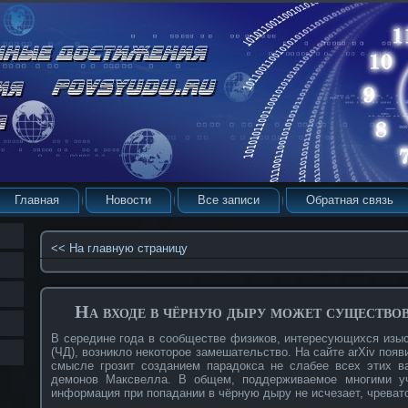
Главная
Новости
Все записи
Обратная связь
<< На главную страницу
На входе в чёрную дыру может существов
В середине года в сообществе физиков, интересующихся изы
(ЧД), возникло некоторое замешательство. На сайте arXiv появ
смысле грозит созданием парадокса не слабее всех этих в
демонов Максвелла. В общем, поддерживаемое многими у
информация при попадании в чёрную дыру не исчезает, чрева