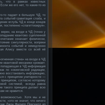
ть, что в рамках известных
сли же его нет, то какие-то из
что-то падает в большую ЧД, то
та событий гравитация слаба, и
дении вглубь ЧД в конце концов
ия, постепенно «спагеттизируя».
верен, на входе в ЧД (точно у
попаданию квантово сцепленной
очетание означает физически,
тояние сингулярности, вопреки
изонта событий и немедленно
чая Алису вместе со всей её
«огненная стена» на входе в ЧД
ие квантовой механики хромает.
то попадающая в ЧД информация
как по хокинговской радиации,
жно восстановить информацию,
ься с принципом унитарности —
 принципом, согласно которому
овой системой, всегда равна
ие такого принципа делает всю
кам не нравится.
й возможностью. Хотя мы и не
сти, «это не значит, что ничего
изик Джон Филипп Прескилл из