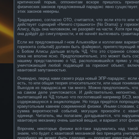
критический порыв, оппонентам вскоре пришлось призна
физических законов предложенный парадокс явно существует. Е
этих законов неверны.
Традиционно, согласно ОТО, считается, что если кто-то или 
действует сценарий «Ничего страшного» (No Drama): у горизон
Алису, будь она человеком, не разорвёт на части. Хотя при па
она дойдёт до сингулярности, и её начнёт вытягивать гравитац
Если же предложенный г-ном Альмхейри и коллегами вариант 
горизонта событий) должен быть файервол, препятствующий 
с Бобом Алисы дальше вглубь ЧД. Что это странное словос
пока не вполне ясно. Предположительно, это может быть сос
нашему представлению о ЧД, расположившейся прямо у гор
уничтожающей любой подающий за горизонт объект, вклю
квантовой запутанностью.
Очевидно, перед нами своего рода новый ЭПР-парадокс: если 
есть, то или общая теория относительности, или наше пониман
Выходов из парадокса не так много. Можно предположить, ч
на самом деле уничтожается. И действительно, непонятно, 
вылетающей из ЧД только что поглотившей например БСЭ, мо
содержавшуюся в энциклопедии. Но тогда придётся попрощат
краеугольным камнем современной физики. Иными словами, с
сумма вероятностей событий, могущих произойти с квант
единице. Читатель, мы полагаем, догадывается, что нарушен
квантовую механику очень шаткой вещью, и вариант этот физи
Впрочем, некоторые физики всё-таки задумались над тако
знаем, что будет с квантовой механикой без принципа унитарно
подобного не может быть сделано, — полагает известный ф