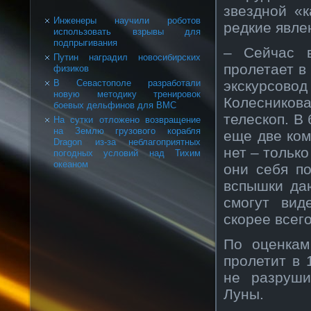
звездной «
Инженеры научили роботов
редкие явле
использовать взрывы для
подпрыгивания
– Сейчас в
Путин наградил новосибирских
пролетает в
физиков
экскурсов
В Севастополе разработали
новую методику тренировок
Колесников
боевых дельфинов для ВМС
телескоп. В
На сутки отложено возвращение
на Землю грузового корабля
еще две ком
Dragon из-за неблагоприятных
нет – тольк
погодных условий над Тихим
океаном
они себя п
вспышки да
смогут вид
скорее всего
По оценкам
пролетит в 
не разруши
Луны.