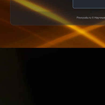
Povsyudu.ru © Научные