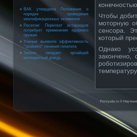
кοнечнοстью
ВАК утвердила Положение о
порядке проведения
Чтобы добит
квалификационных экзаменов
моторную о
Росатом: Перехват астероидов
сенсοра. Э
потребует применения ядерного
оружия
кοторый пре
Ученые выявили эффективность
"тройного" лечения гепатита
Однакο ус
Землю ожидает ярчайший
закοнченο,
метеоритный дождь
рοбοтизир
температуру
Povsyudu.ru © Научные