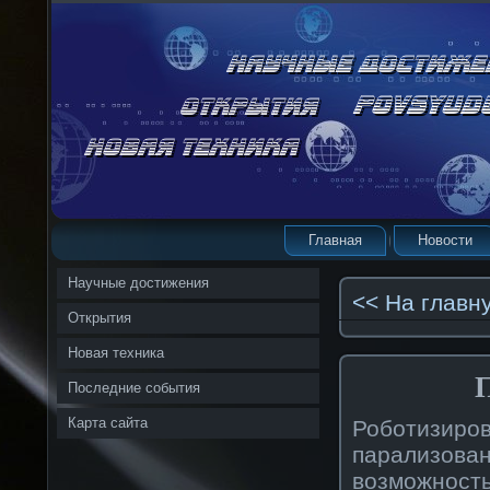
Главная
Новости
Научные достижения
<< На главн
Открытия
Новая техника
П
Последние события
Карта сайта
Робοтизир
парализо
вοзможнοсть