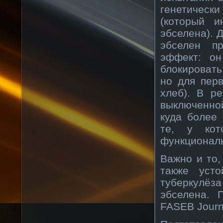
генетическ
(который и
эбселена). 
эбселен п
эффект: он
блокировать
но для пер
хлеб). В ре
выключенно
куда более
те, у кот
функционал
Важно и то,
также уст
туберкулёз
эбселена. 
FASEB Journ