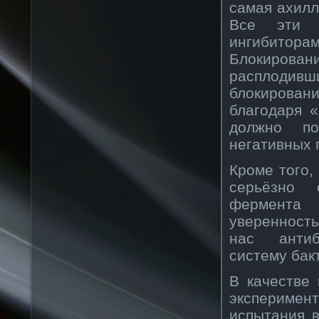
самая ахилл
Все эти б
ингибиторам
Блокирова
расплодивши
блокировани
благодаря 
должно по
негативных 
Кроме того,
серьёзно 
фермента 
уверенность
нас антиб
систему бак
В качестве
экспериме
испытания в