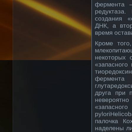
фермента —
редуктаза.
создания «
ДНК, а вто
время остав
Кроме того
млекопита
некоторых 
«запасного
тиоредоксин
фермента
глутаредок
друга при 
невероятно
«запасного
pyloriHelic
палочка Ко
наделены ли