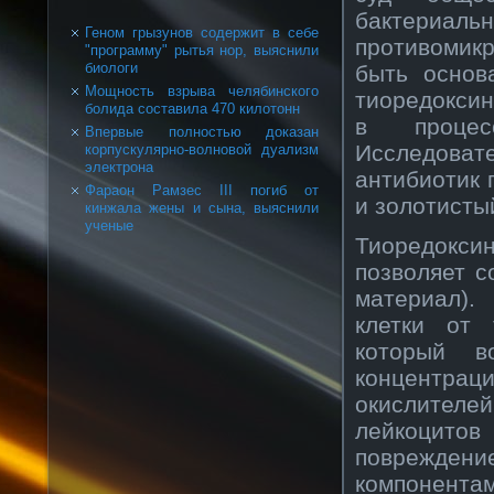
бактери
Геном грызунов содержит в себе
противомик
"программу" рытья нор, выяснили
биологи
быть основ
Мощность взрыва челябинского
тиоредоксин
болида составила 470 килотонн
в процес
Впервые полностью доказан
Исследова
корпускулярно-волновой дуализм
электрона
антибиотик 
Фараон Рамзес III погиб от
и золотисты
кинжала жены и сына, выяснили
ученые
Тиоредокси
позволяет с
материал).
клетки от 
который в
концентрац
окислителе
лейкоцитов
поврежден
компонента