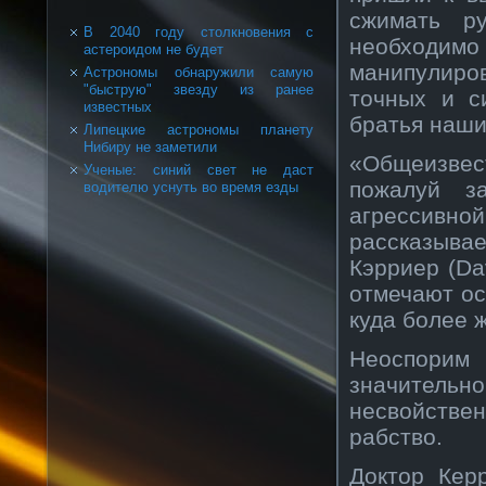
сжимать р
В 2040 году столкновения с
необходи
астероидом не будет
манипулир
Астрономы обнаружили самую
"быструю" звезду из ранее
точных и с
известных
братья наши
Липецкие астрономы планету
Нибиру не заметили
«Общеизвес
Ученые: синий свет не даст
пожалуй з
водителю уснуть во время езды
агрессивн
рассказыв
Кэрриер (Da
отмечают ос
куда более 
Неоспорим 
значитель
несвойствен
рабство.
Доктор Кер