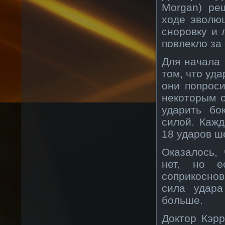
Morgan) ре
ходе эволю
сноровку и 
повлекло за
Для начала 
том, что уд
они попроси
некоторым о
ударить бо
силой. Каж
18 ударов ш
Оказалось,
нет, но е
соприкоснов
сила удара
больше.
Доктор Кэрр