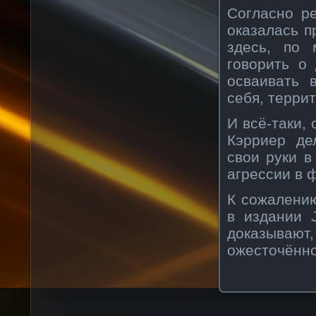
Согласно ре
оказалась п
здесь, по 
говорить о
осваивать 
себя, терри
И всё-таки,
Кэрриер де
свои руки в
агрессии в 
К сожалению
в издании J
доказываю
ожесточённо