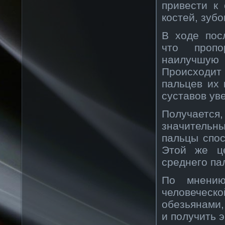
привести к
костей, зубо
В ходе пос
что пропо
наилучшую
Происходит
пальцев их 
суставов ув
Получается
значительн
пальцы спос
Этой же це
среднего па
По мнению
человеческ
обезьянами,
и получить 