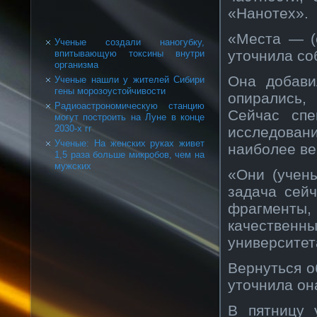
«Нанотех».
«Места — (
Ученые создали наногубку,
уточнила со
впитывающую токсины внутри
организма
Она добави
Ученые нашли у жителей Сибири
гены морозоустойчивости
опирались,
Радиоастрономическую станцию
Сейчас спе
могут построить на Луне в конце
2030-х гг
исследован
Ученые: На женских руках живет
наиболее ве
1,5 раза больше микробов, чем на
мужских
«Они (учены
задача сей
фрагменты
качественн
университет
Вернуться о
уточнила он
В пятницу 