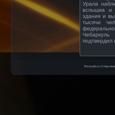
Урала набл
вспышка и 
здания и вы
тысячи чел
федерально
Чебаркуль
подтвердил 
Povsyudu.ru © Научные