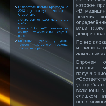
которое при
Обладателя премии Крафорда за
«В медицин
2013 год назовут в четверг в
Стокгольме
лечения, к
Лекарством от рака могут стать
определённ
грибы
виде также
Ракета "Протон-М" вывела на
орбиту мексиканский спутник
декорирован
связи
Коррекция аутизма у детей
По его слов
требует системного подхода,
и решить п
заявил эксперт
алкоголиков
Впрочем, 
которые м
получающие
«Соответств
употреблять
включены в 
слишком в
невозможно»