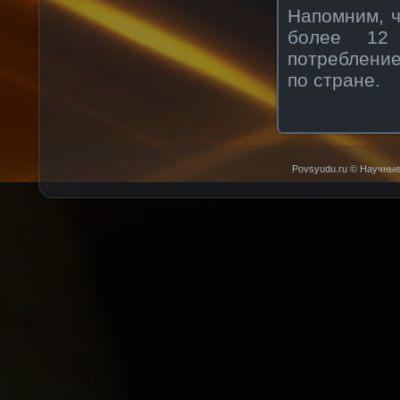
Напомним, ч
более 12 
потребление
по стране.
Povsyudu.ru © Научные