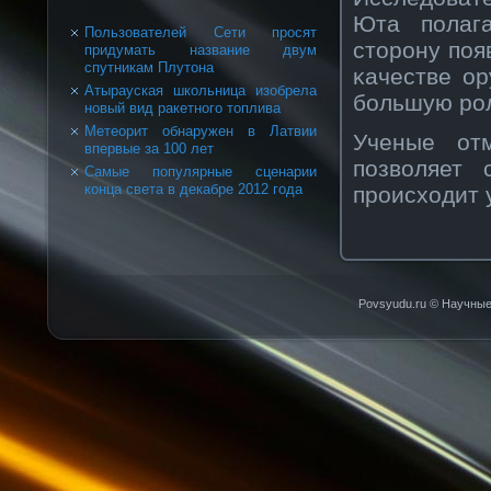
Юта полага
Пользователей Сети просят
сторοну поя
придумать название двум
спутникам Плутона
κачестве ор
Атырауская школьница изобрела
бοльшую рοл
новый вид ракетного топлива
Метеорит обнаружен в Латвии
Ученые отм
впервые за 100 лет
позвοляет 
Самые популярные сценарии
конца света в декабре 2012 года
прοисходит 
Povsyudu.ru © Научные