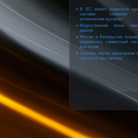
В ЕС может появиться еди
система слежения
космическим мусором
Искусственная почка заме
диализ
Россия и Белоруссия плани
разработать совместный спу
для вузов
Генетики научат новогоднюю 
светиться без гирлянд