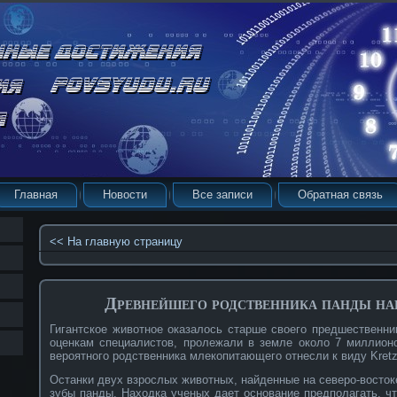
Главная
Новости
Все записи
Обратная связь
<< На главную страницу
Древнейшего родственника панды н
Гигантское животное оказалось старше своего предшественник
оценкам специалистов, пролежали в земле около 7 миллион
вероятного родственника млекопитающего отнесли к виду Kretzoi
Останки двух взрослых животных, найденные на северо-восток
зубы панды. Находка ученых дает основание предполагать, ч