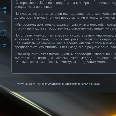
на территории Испании, панды затем мигрировали в Азию, о
специалисты не спешат.
ная
 за
По словам одного из авторов исследования останков млекоп
до сих пор не имеют точного представления о генеалогическо
нит
«Мы располагаем только фрагментами окаменелостей, поэтом
что они принадлежат родственнику современного вида», — зая
руют
тник
По словам ученого, во времена существования «протопанд
влажным и теплым, что гарантировало млекопитающим из
Специалисты не уверены, что в ареале животных того времени
елку
предполагают, что миллионы лет назад его в рационе заменяло 
«Это открытие может помочь ученым проследить эволюционны
животных, с помощью которых этот медведь приобрел с
питаться жесткими стеблями бамбука», — добавил Абелья.
Povsyudu.ru © Научные достижения, открытия и нοвая техниκа.