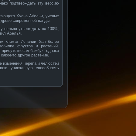
днако подтверждать эту версию
итающего Хуана Абельи, ученые
м древе современной панды.
у нельзя утверждать на 100%,
вил Абелья.
ы» климат Испании был более
обилие фруктов и растений.
 присутствовал бамбук, однако
какое-то другое растение.
е изменения черепа и челюстей
вою уникальную способность