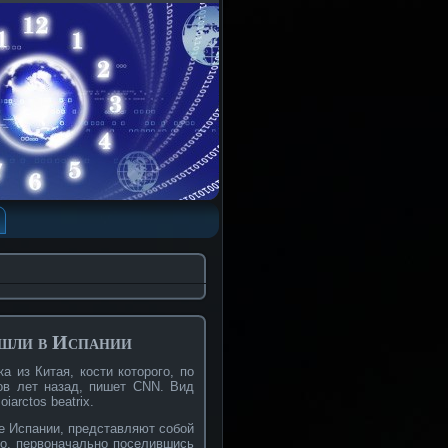
ашли в Испании
а из Китая, кости которого, по
ов лет назад, пишет CNN. Вид
arctos beatrix.
е Испании, представляют собой
то, первоначально поселившись