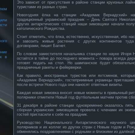
Это зависит от присутствия в районе станции круизных лай
туристами из разных стран.
тюм
Новогодняя ёлка на станции «Академик Вернадский» н
традиционный украинский праздник – День Святого Николая
или
других антарктических станций наши зимовщики начали полу
сти
католического Рождества.
Стоит отметить, что ёлка, естественно, искусственная, ибо на
ого
и завозить живые растения с других континентов туд
договорами, пишет Багнет.
ние
По словам заместителя начальника станции по науке Игоря 
ок в
остаётся в тайне до последнего момента – повара всегда дер
готовят подать на стол. Но шампанское будет обязательн
праздничные ракеты и фейерверки.
Как правило, иностранных туристов или яхтсменов, которы
«Академик Вернадский», гостеприимные украинцы приглашают
после встречи Нового года они наносят ответные визиты.
Каждая новая зимовка вносит новые моменты в привычный риту
полярники отметили Новый год футбольным матчем против сбо
31 декабря в районе станции одновременно оказалось пять 
сборная украинских зимовщиков провела с членами их экипа
гостей пригласили к себе на праздник.
Руководство Национального Антарктического научного ц
полярников и их коллег из других стран с Новым годом и Ро
обменялись поздравлениями с родными и близкими из далёкой