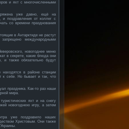
неров и яхт с многочисленными
аряжена уже давно, ещё на
, и поздравления от коллег с
чать со времени празднования
стоящие в Антарктиде не растут
а запрещено международными
Неверовского, новогоднее меню
жат в секрете, какие блюда они
о, и также обязательно будут
е находятся в районе станции
 к себе. Но бывает и так, что
ал праздника. Как-то раз наши
рной мира.
туристических яхт и на снегу
жей новогоднюю игру, а затем
ентра уже поздравило наших
ждеством Христовым. Они также
 Украины.