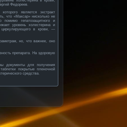
уровень холестерина в крови,
ергей Федореев.
которого является экстракт
ть, что «Максар» нисколько не
то помимо гепатозащитного и
нижает уровень холестерина и
, циркулирующего в крови, —
раметрам, но, что важнее, оно
ность препарата. На здоровую
ны документы для получения
 таблетки покрытые пленочной
ктерического средства.