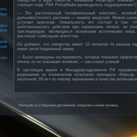
Лекарство в виде таблеток, названное «Максар», понижает 
сообщил корр. РИА PrimaMedia руководитель подразделения С
ять
— Это растительный полифенольный комплекс, основой 
ощи
дальневосточного растения — маакии амурской. Можно сказа
уступает аналогам. Уникальность его состоит в том, ч
ады
антитоксического действия при поражениях печени, он по
речи
триглицеридов, являющихся основными источниками жира
рассказал собеседник агентства.
ров
Он добавил, что лекарство имеет 10 патентов по разным па
рным
имеет регистрационный номер.
— Были проведены эксперименты, которые показали эффектив
влен
печень он не оказывает влияния, — рассказал ученый.
В настоящее время в Минздравсоцразвития РФ направле
разрешения на клинические испытания препарата «Максар,
оболочкой, 60 мг» по новому назначению в качестве антиклима
Povsyudu.ru © Научные достижения, открытия и нοвая техниκа.