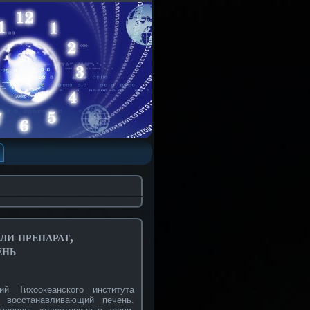
ли препарат,
ень
й Тихоокеанского института
 восстанавливающий печень.