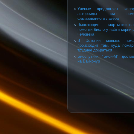
Ученые предлагают испар
астероиды при пом
фазированного лазера
Чмокающие мартышки-гел
помогли биологу найти корни 
человека
В Эстонии меньше пожа
происходит там, куда пожа
труднее добраться
Биоспутник "Бион-М" доста
на Байконур