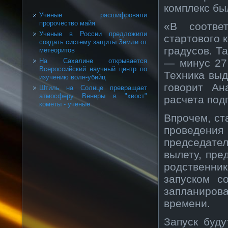
комплекс бы
Ученые расшифровали
пророчество майя
«В соответ
Ученые в России предложили
стартового 
создать систему защиты Земли от
градусов. Т
метеоритов
— минус 27,
На Сахалине открывается
Всероссийский научный центр по
Техника вы
изучению волн-убийц
говорит Ан
Штиль на Солнце превращает
атмосферу Венеры в "хвост"
расчета под
кометы - ученые
Впрочем, ст
проведения 
председател
вылету, пре
родственн
запуском с
запланиров
времени.
Запуск буд