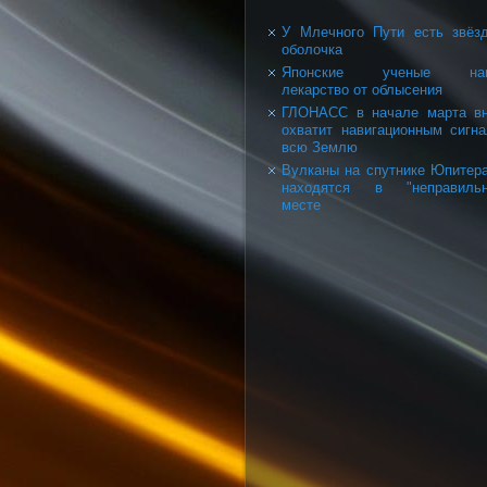
У Млечного Пути есть звёз
оболочка
Японские ученые на
лекарство от облысения
ГЛОНАСС в начале марта в
охватит навигационным сигн
всю Землю
Вулканы на спутнике Юпитер
находятся в "неправильн
месте