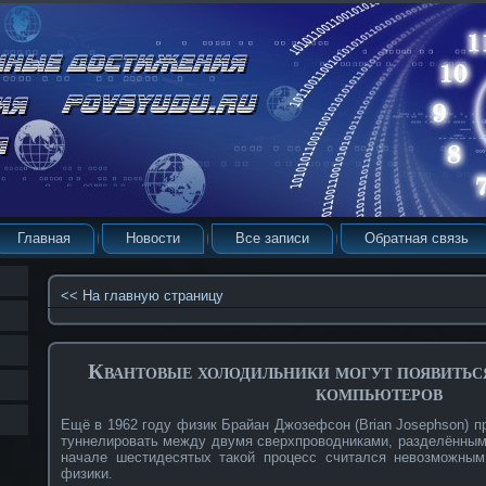
Главная
Новости
Все записи
Обратная связь
<< На главную страницу
Квантовые холодильники могут появитьс
компьютеров
Ещё в 1962 году физик Брайан Джозефсон (Brian Josephson) п
туннелировать между двумя сверхпроводниками, разделённым
начале шестидесятых такой процесс считался невозможным
физики.