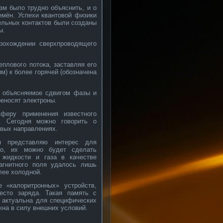
м было трудно объяснить, и о
емён. Успехи квантовой физики
ельных контактов были созданы
ы.
рохождении сверхпроводящего
еплового потока, заставляя его
м) к более горячей (обозначена
, объясняемое сдвигом фазы и
реносят электроны.
феру применения известного
. Сегодня можно говорить о
овых направлениях.
я представляю интерес для
тно, их можно будет сделать
 жидкости и газа в качестве
агнитного поля удалось лишь
лее холодной.
 «калоритронных» устройств,
есто заряда. Такая память с
 актуальна для специфических
жна в силу внешних условий.