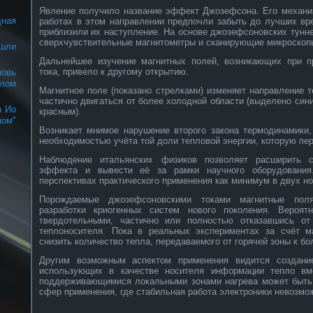
Явление получило название эффект Джозефсона. Его механиз
дная
работах в этом направлении предпочли забыть до лучших вр
приблизили их наступление. На основе джозефсоновских тунн
сверхчувствительные магнитометры и сканирующие микроскоп
шли
Дальнейшее изучение магнитных полей, возникающих при п
тока, привело к другому открытию.
новь
алом
Магнитное поле (показано стрелками) изменяет направление т
частично двигаться от более холодной области (выделено сини
а Ио
красным).
ом"
Возникает мнимое нарушение второго закона термодинамики
необходимостью учёта той доли тепловой энергии, которую пе
Наблюдение итальянских физиков позволяет расширить с
эффекта и вывести её за рамки научного оборудования
перспективах практического применения как минимум в двух н
Порождаемые джозефсоновскими токами магнитные пол
разработки криогенных систем нового поколения. Вероя
твердотельными, частично или полностью отказавшись от
теплоносителя. Пока в реальных экспериментах за счёт м
снизить количество тепла, передаваемого от горячей зоны к бо
Другим возможным аспектом применения видится создание
использующих в качестве носителя информации тепло вм
поддерживающимися локальными зонами нагрева может быть
сфер применения, где стабильная работа электроники невозмо