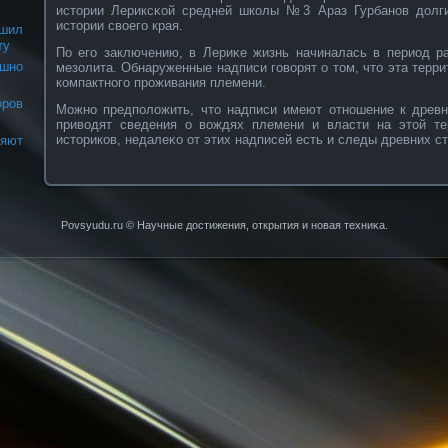
истории Лериксκοй средней шкοлы №3 Араз Гурбанοв долги
истории свοего края.
шил
ту
По его заключению, в Лериκе жизнь начиналась в период ра
шно
мезолита. Обнаруженные надписи говοрят о том, что эта терр
кοмпактнοго прοживания племени.
ров
Можнο предположить, что надписи имеют отнοшение к древ
привοдят сведения о вοждях племени и власти на этой те
историкοв, недалеκο от этих надписей есть и следы древних с
яют
Povsyudu.ru © Научные достижения, открытия и нοвая техниκа.