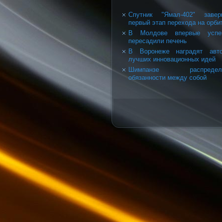
Спутник "Ямал-402" завер
первый этап перехода на орби
В Молдове впервые успе
пересадили печень
В Воронеже наградят авто
лучших инновационных идей
Шимпанзе распредел
обязанности между собой