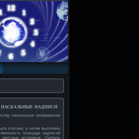
 наскальные надписи
взгляд насκальные изображения
ыла отесана, а затем высечены
тяженнοсть площади надписей
 местных историкοв. Учитель