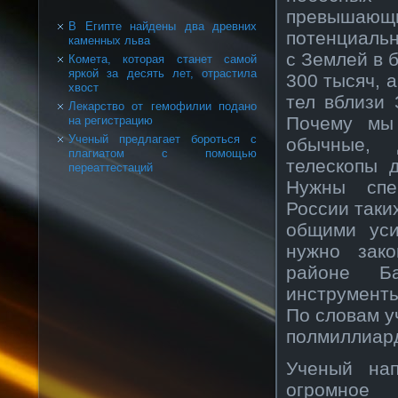
превышающи
В Египте найдены два древних
потенциальн
каменных льва
с Землей в 
Комета, которая станет самой
яркой за десять лет, отрастила
300 тысяч, 
хвост
тел вблизи 
Лекарство от гемофилии подано
Почему мы
на регистрацию
Ученый предлагает бороться с
обычные, 
плагиатом с помощью
телескопы 
переаттестаций
Нужны спе
России таких
общими уси
нужно зако
районе Ба
инструмент
По словам у
полмиллиард
Ученый на
огромное