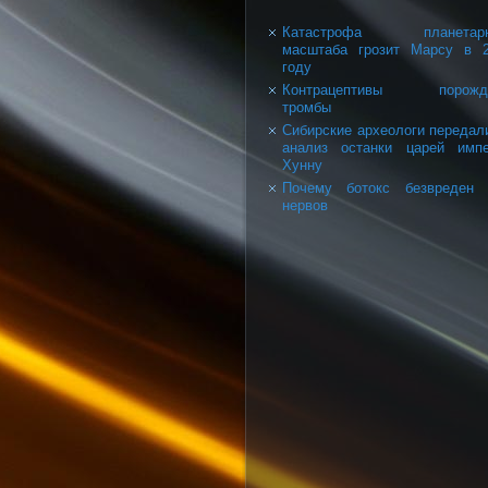
Катастрофа планетарн
масштаба грозит Марсу в 
году
Контрацептивы порожд
тромбы
Сибирские археологи передал
анализ останки царей имп
Хунну
Почему ботокс безвреден 
нервов