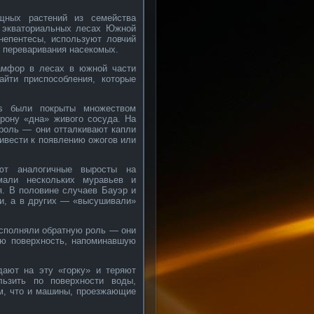
щных растений из семейства
и экваториальных лесах Южной
-непентесы, используют ловчий
 переваривания насекомых.
иамфор в лесах в южной части
йти приспособления, которые
ns были покрыты множеством
орону «дна» живого сосуда. На
роль — они отталкивают капли
ривести к появлению ожогов или
ют аналогичные выросты на
мали нескольких муравьев и
я. В половине случаев Бауэр и
ки, а в других — «высушивали»
исполняли обратную роль — они
ую поверхность, напоминавшую
дают на эту «горку» и теряют
льзить по поверхности воды,
м, что и машины, проезжающие