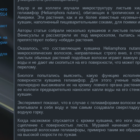
Бауэр и ее коллеги изучали микроструктуру листьев хи
ого
гелиамфор (Heliamphora nutans), обитающих в тропических 
2014
Америки. Эти растения, как и их более известные «кузены»
кувшин, наполненный пищеварительными соками, для поимки и
ают
Авторы статьи собрали несколько кувшинов и листьев гел
Венесуэлы и рассмотрели их под микроскопом, пытаясь на
и на
препятствуют побегу «обеда» растения.
ерии
Оказалось, что составляющие кувшина Heliamphora nuta
микроскопических волосков, направленных строго вниз, в ст
для
листьях обычных растений подобные волоски играют важную 
воды и не дают им скопиться на его поверхности, что может п
перелому.
Биологи попытались выяснить, какую функцию исполня
поверхности кувшина гелиамфор. Для этого ученые пой
поочередно высаживали их на кромку ловчего органа растени
ее коллеги предварительно наносили капли воды на его стен
кувшин.
Эксперимент показал, что в случае с гелиамфорами волоски 
впитывали в себя воду и тем самым создавали сверхгладк
водную горку.
Когда насекомое спускается с кромки кувшина, его ноги па
сцепление с поверхностью листа. Муравей начинает ско
собранной волосками гелиамфоры, примерно таким же образо
на высокой скорости по лужам.