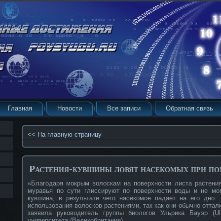
Главная
Новости
Все записи
Обратная связь
<< На главную страницу
Растения-кувшины ловят насекомых при п
«Благодаря мокрым волоскам на поверхности листа растения
муравья по сути глиссируют по поверхности воды и не мог
кувшина, в результате чего насекомое падает на его дно.
использования волосков растениями, так как они обычно оттал
заявила руководитель группы биологов Ульрика Бауэр (Ul
университета (Великобритания).