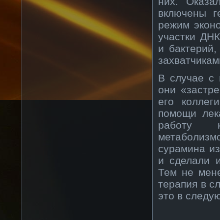
них. Оказа
включены г
режим экон
участки ДН
и бактерий
захватчикам
В случае с
они «застр
его коллег
помощи лек
работу к
метаболизм
сурамина из
и сделали 
Тем не мене
терапия в с
это в следу