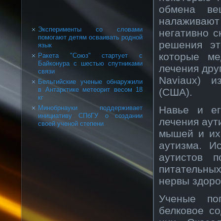
обмена ве
налаживаю
Эксперименты со словами
негативно с
помогают детям осваивать родной
решения эт
язык
которые м
Ракета "Союз" стартует с
Байконура с шестью спутниками
лечения дру
связи
Naviaux) и
Бельгийские ученые обнаружили
в Антарктике метеорит весом 18
(США).
кг
Навье и ег
Минобрнауки поддерживает
инициативу СПбГУ о создании
лечения аут
своей ученой степени
мышей и их
аутизма. И
аутистов 
питательны
нервы здоро
Ученые по
белковое со