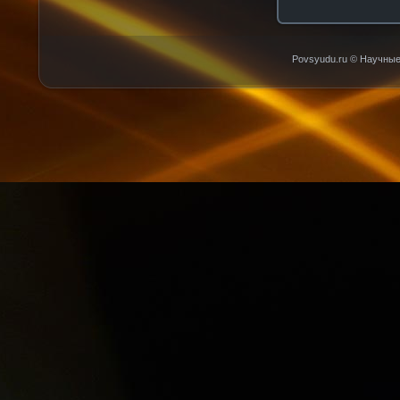
Povsyudu.ru © Научные