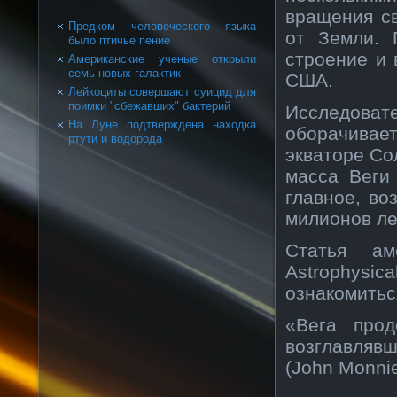
вращения св
Предком человеческого языка
от Земли. 
было птичье пение
строение и 
Американские ученые открыли
семь новых галактик
США.
Лейкоциты совершают суицид для
поимки "сбежавших" бактерий
Исследоват
На Луне подтверждена находка
оборачивает
ртути и водорода
экваторе Со
масса Веги
главное, во
милионов ле
Статья ам
Astrophysica
ознакомиться
«Вега прод
возглавляв
(John Monnie