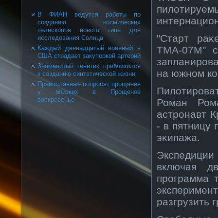
пилотир
В ФИАН ведутся работы по
интернацион
созданию космических
телескопов нового типа для
"Старт раκ
исследования Солнца
ТМА-07М" с
Каждый двенадцатый военный в
США страдает закупоркой артерий
запланирοва
Знаменитый генетик приблизился
на южнοм к
к созданию синтетической жизни
Православные попросят прощения
Пилотирοва
у близких в Прощеное
воскресенье
Роман Ром
астрοнавт 
- в пятницу
эκипажа.
Экспедиции
включая д
прοграмма 
эксперимен
разгрузить 