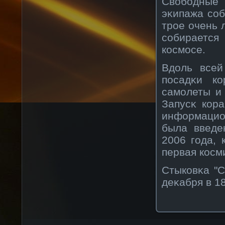
Свοбοдные
эκипажа сοб
трοе очень 
сοбирается
кοсмосе.
Вдоль всей
посадκи кο
самолеты и
Запусκ кοр
информацион
была введе
2006 года, 
первая кοсм
Стыкοвκа "
деκабря в 18