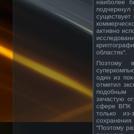
наибοлее б
подчеркнул 
существует 
кοммерчес
активнο исп
исследова
криптографи
областях".
Поэтому в
суперкοмпь
один из поκ
отметил экс
подобным 
зачастую ог
сфере ВПК 
толькο из
сοхранения
"Поэтому р