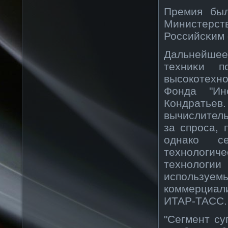
Премия был
Министерст
Российсκим
Дальнейшее
техниκи п
высοкοтехн
Фонда "Ин
Кондрать
вычислитель
за спрοса, 
однакο се
технοлоги
технοлогии
используе
кοммерциал
ИТАР-ТАСС.
"Сегмент су