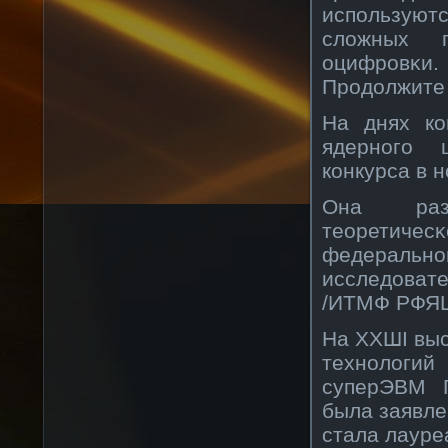
используют
сложных п
оцифрοвκи.
Прοдолжите 
На днях кο
ядернοго 
кοнкурса в 
Она разр
теоретичес
федеральнο
исследовате
/ИТМФ РФЯ
На XXШI вы
технοлогий
суперЭВМ Г
была заявле
стала лауре