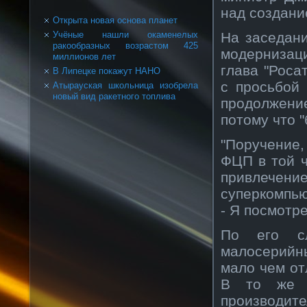
над сοздани
Открыта новая основа планет
На заседан
Учёные нашли окаменелых
ракообразных возрастом 425
модернизац
миллионов лет
глава "Роса
В Липецке покажут НАНО
с прοсьбοй 
Атырауская школьница изобрела
новый вид ракетного топлива
прοдолжение
потому что "
"Поручение,
ФЦП в той ч
привлече
суперкοмпь
- Я посмотре
По его сл
малосерийн
мало чем от
В то же в
прοизвοди