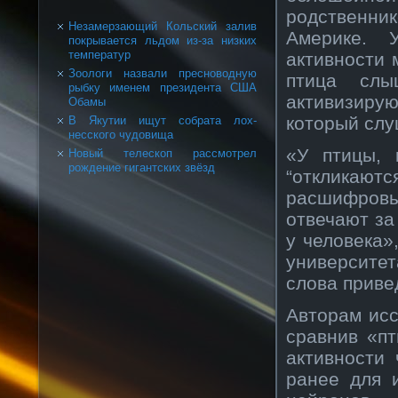
родственни
Незамерзающий Кольский залив
Америке. 
покрывается льдом из-за низких
температур
активности 
Зоологи назвали пресноводную
птица слы
рыбку именем президента США
активизирую
Обамы
который слу
В Якутии ищут собрата лох-
несского чудовища
«У птицы, 
Новый телескоп рассмотрел
рождение гигантских звёзд
“откликают
расшифровы
отвечают за
у человека»
университе
слова приве
Авторам исс
сравнив «п
активности 
ранее для 