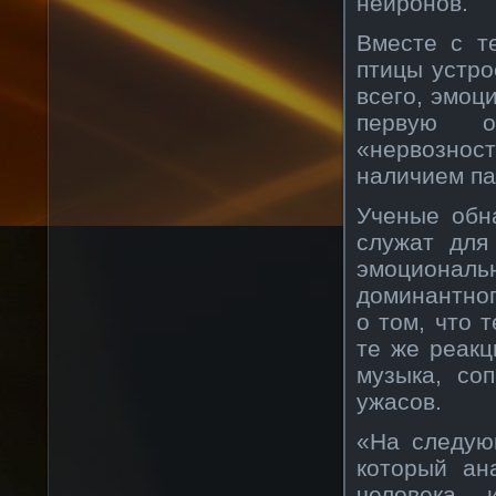
нейронов.
Вместе с т
птицы устро
всего, эмоц
первую о
«нервозност
наличием па
Ученые обн
служат для
эмоционал
доминантног
о том, что 
те же реакц
музыка, со
ужасов.
«На следую
который ан
человека, 