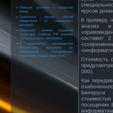
специально
Обезьян уличили в сокрытии
курсов днев
измен
Психологи нашли способ
К примеру, 
избавления от навязчивых
анализ и 
мелодий
Уральские ученые подарили
«правоведе
секретарю Совбеза РФ осколок
составит 
"чебаркульского метеорита"
«современ
В знаменитом шотландском
Рослинском институте по
«информатик
аналогичной клонированию
технологии создан поросенок
Стоимость 
предусмотре
000).
Как переда
озабоченно
Беларуси 
стоимостью
посещения Б
информатики