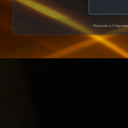
Povsyudu.ru © Научные