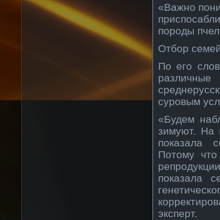
«Важно пони
приспосабли
породы пчел
Отбор семе
По его сло
различны
среднерусс
суровым усл
«Будем наб
зимуют. На 
показала с
Потому что
репродукци
показала с
генетическо
корректир
эксперт.