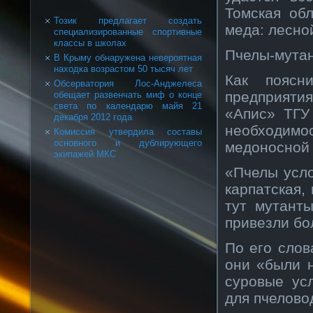
Томская об
Тозик предлагает создать
меда: лесно
специализированные спортивные
классы в школах
Пчелы-мута
В Крыму обнаружена невероятная
находка возрастом 50 тысяч лет
Как поясн
Обсерватория Лос-Анджелеса
предприяти
обещает развенчать миф о конце
света по календарю майя 21
«Апис» ТГУ
декабря 2012 года
необходимо
Комиссия утвердила составы
основного и дублирующего
медоносной 
экипажей МКС
«Пчелы усл
карпатская, 
тут мутант
привезли бо
По его слов
они «были 
суровые ус
для пчеловод