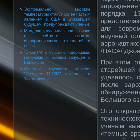
зарождения
Экстремально высокие
порядка 1
температуры станут более частым
явлением в США в ближайшем
представля
будущем, предупреждают ученые
для совре
Молдова улучшила свои позиции
научный со
в рейтинге развития
информационных технологий и
аэронавтике
связи
/НАСА/ Джо
"Бион-1М" с мышами, ящерицами,
гекконами и рыбами запущен с
При этом, о
Байконура
старейшей 
Обломки грузового корабля
"Прогресс М-16М" затоплены в
удавалось 
Тихом океане
после зар
обнаруженны
Большого вз
Это открыт
техническог
ученым выя
«темные вре