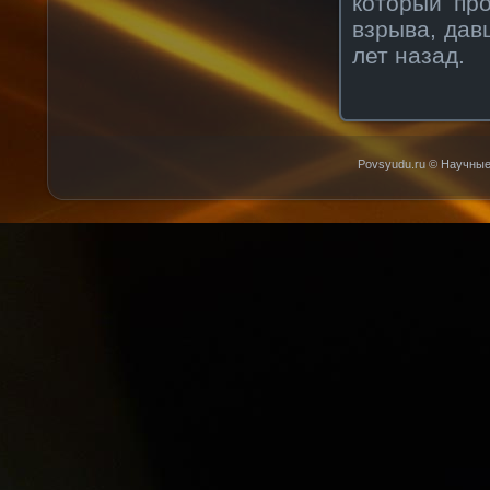
который пр
взрыва, дав
лет назад.
Povsyudu.ru © Научные