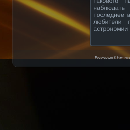
такового п
наблюдать 
последнее в
любители 
астрономии к
Povsyudu.ru © Научные