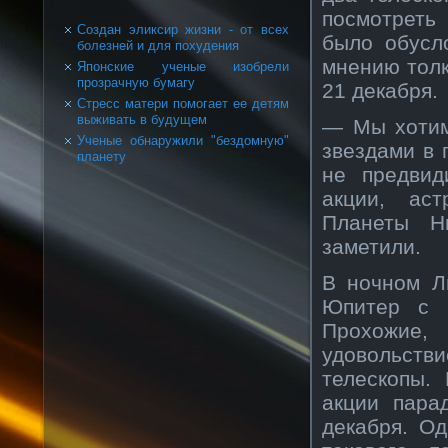
посмотреть
Создан эликсир жизни - от всех
было обусл
болезней и для похудения
мнению толк
Японские ученые изобрели
прозрачную бумагу
21 декабря.
Стресс матери помогает ее детям
выживать в будущем
— Мы хотим
Ученые обнаружили "бездомную"
звездами в 
планету
не предвид
акции, ас
Планеты Н
заметили.
В ночном Л
Юпитер с ч
Прохожие
удовольст
телескопы.
акции пара
декабря. Од