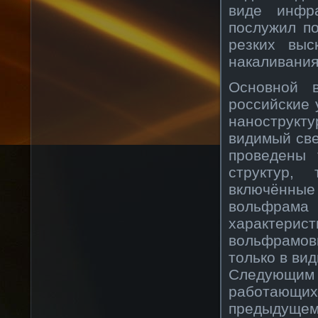
виде инфр
послужил п
резких вы
накаливания
Основной 
российские 
нанострук
видимый све
проведены 
структур,
включённые
вольфрам
характер
вольфрамо
только в ви
Следующим 
работающи
предыдущем