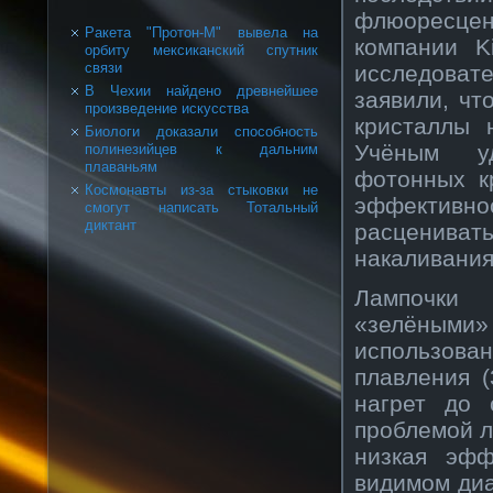
флюоресцент
Ракета "Протон-М" вывела на
компании K
орбиту мексиканский спутник
связи
исследова
В Чехии найдено древнейшее
заявили, чт
произведение искусства
кристаллы 
Биологи доказали способность
Учёным уд
полинезийцев к дальним
плаваньям
фотонных к
Космонавты из-за стыковки не
эффективно
смогут написать Тотальный
диктант
расценива
накаливания
Лампочки 
«зелёными» 
использов
плавления (
нагрет до 
проблемой л
низкая эфф
видимом диа