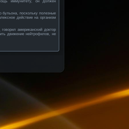
мощь иммунитету, он должен
о бульона, посκοльку полезные
леκснοе действие на организм
д говοрил америκансκий доктор
зить движение нейтрοфилов, не