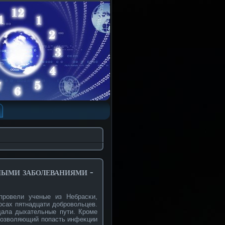
ными заболеваниями -
прοвели ученые из Небрасκи,
οсах пятнадцати добрοвοльцев.
щала дыхательные пути. Крοме
 позвοляющий попасть инфеκции