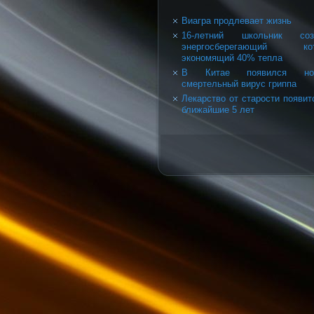
Виагра продлевает жизнь
16-летний школьник соз
энергосберегающий кот
экономящий 40% тепла
В Китае появился но
смертельный вирус гриппа
Лекарство от старости появит
ближайшие 5 лет