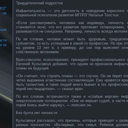
Тридцатилетний подросток
402"
Инфантильность — это детскость в поведении взрослого ч
 на
социальной психологии развития МГППУ Наталья Толстых.
«Если рассматривать человека как индивида, личность 
становится ясно, что его развитие протекает гетерохромно,
ным
развиваются не синхронно. Например, личность всегда моложе
По ее словам, человек может быть здоровым, тридцатил
сти
субъектом, то есть успешным в какой-то профессии. Но при э
а за
на уровне 13 лет и, к примеру, до сих пор выясняет от
собственную автономию.
Врач-сексолог, психотерапевт, президент профессионального 
Евгений Кульгавчук добавил, что одним из признаков инфан
планы на будущее.
«Он считает, что строить планы — это скучно. Он не берет от
четко выражена эгоистичная составляющая. Ему нравятся ярки
быть талантлив, и таких людей много бывает в тех профессия
порой нестандартное», — сказал врач.
По его словам, встречаются также и «слабые версии» ин
энергетическим потенциалом. «Они не вершат судеб, а часто 
порой боясь выйти наружу», — пояснил он.
Без бунта нет личности
Кульгавчук рассказал, что причины, которые приводят к раз
разных плоскостях. «Во-первых, это семья. Ребенок долж