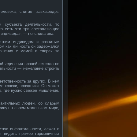
еловека, считает завкафедры
и субъекта деятельности, то
 то есть эти три составляющие
 индивида», — пояснила она.
етним индивидом и развитым
том как личность он задержался
ношения с мамой в спорах за
объединения врачей-сексологов
тильности — нежелание строить
ветственность за других. В нем
е краски, праздники. Он может
х, где нужно свежее мышление,
фантильных людей, со слабым
живут в своем маленьком мире,
витию инфантильности, лежат в
ен видеть пример гармоничных