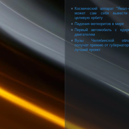
Космический аппарат "Ямал-
может сам себя вывести
целевую орбиту
Падения метеоритов в мире
Первый автомобиль с ядер
двигателем
Вузы Челябинской обла
получат премию от губернатор
лучший проект