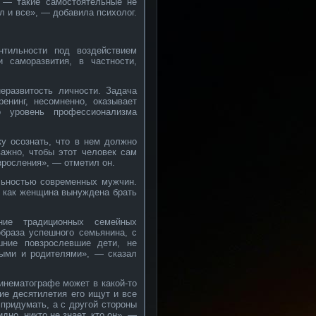
й — такие самостоятельные не
 и все», — добавила психолог.
тильности под воздействием
 саморазвития, в частности,
еразвитость личности. Задача
енинг, несомненно, оказывает
о уровень профессионализма
ку осознать, что в нем должно
важно, чтобы этот человек сам
зросления», — отметил он.
ильностью современных мужчин.
к как женщина вынуждена брать
ние традиционных семейных
образа успешного семьянина, с
шние повзрослевшие дети, не
лыми и родителями», — сказал
инематографе может в какой-то
ие десятилетия его ищут и все
 придумать, а с другой стороны
дно, никто не знает, кто он», —