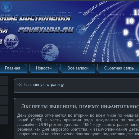
Главная
Новости
Все записи
Обратная связь
<< На главную страницу
Эксперты выяснили, почему инфантильнос
День ребенка отмечается во вторник во всем мире по инициа
наций (ОНН) в честь принятия ряда документов по защит
ассамблея ООН рекомендовала в 1954 году всем странам ввест
ребенка как дня мирового братства и взаимопонимания дете
направленной на обеспечение благополучия подрастающего по