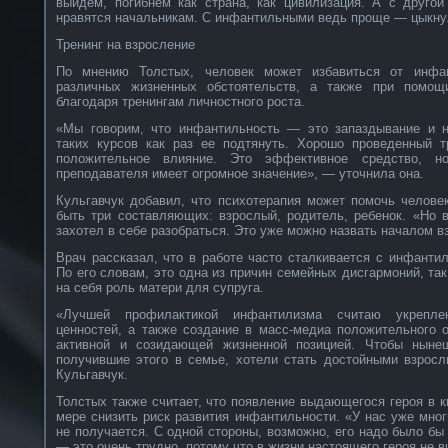
выйдем, погибнем как страна, как цивилизация. А с друго
нравятся начальникам. С инфантильными ведь проще — цыкнул
Тренинг на взросление
По мнению Толстых, человек может избавиться от инфан
различных жизненных обстоятельств, а также при помощи
благодаря тренингам личностного роста.
«Мы говорим, что инфантильность — это запаздывание и н
таких курсов как раз ее подтянуть. Хорошо проведенный тр
положительное влияние. Это эффективное средство, н
преподавателя имеет огромное значение», — уточнила она.
Кульгавчук добавил, что психотерапия может помочь челове
быть три составляющих: взрослый, родитель, ребенок. «Но 
захотел в себе разобраться. Это уже можно назвать началом в
Врач рассказал, что в работе часто сталкивается с инфант
По его словам, это одна из причин семейных дисгармоний, та
на себя роль матери для супруга.
«Лучшей профилактикой инфантилизма считаю укрепле
ценностей, а также создание в масс-медиа положительного 
активной и созидающей жизненной позицией. Чтобы ныне
получившие этого в семье, хотели стать достойными взрос
Кульгавчук.
Толстых также считает, что появление выдающегося героя в к
мере снизить риск развития инфантильности. «У нас уже мног
не получается. С одной стороны, возможно, его надо было бы
— это очень трудно, потому что в жизни настоящего героя не ви