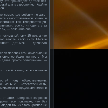
у, это происходит до трех лет.
ервый шаг к взрослению. Крайне
он.
ые семьи, где ребенку не дают
пыта самостоятельной жизни и
питания как гиперпротекция.
чинания, все хотят сделать за
ся», — пояснила она.
 послушный, ему 25 лет, а что
вою власть, свою силу. Многие
ичность детьми», — добавила
 если человек его нормально не
ем сильнее будет личность. Мы
не давая пройти полноценно», —
сит свой вклад в воспитание
ностей над общественными.
й меньше”. Ответственность,
меиваются и представляются в
, отчасти, следствие запросов
ороны, все понимают, что без
я людей мы из этого кризиса не