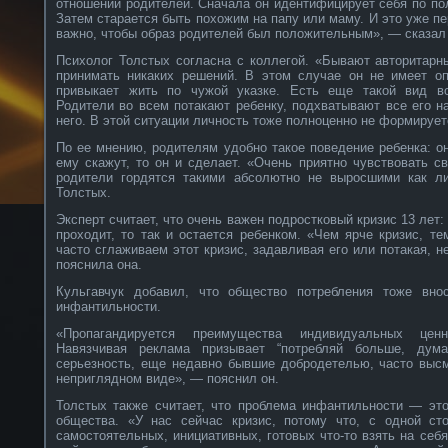
отношений родителей. Сначала он идентифицирует себя по пол
Затем старается быть похожим на папу или маму. И это уже п
важно, чтобы образ родителей был положительным», — сказал 
Психолог Толстых согласна с коллегой. «Бывают авторитарн
принимать никаких решений. В этом случае он не имеет о
привыкает жить по чужой указке. Есть еще такой вид вос
Родители во всем потакают ребенку, подхватывают все его на
него. В этой ситуации личность тоже полноценно не формирует
По ее мнению, родителям удобно такое поведение ребенка: он
ему скажут, то он и сделает. «Очень приятно чувствовать с
родители гордятся такими абсолютно не выросшими как л
Толстых.
Эксперт считает, что очень важен подростковый кризис 13 лет:
проходит, то так и остается ребенком. «Чем ярче кризис, т
часто сглаживаем этот кризис, задавливая его или потакая, 
пояснила она.
Кульгавчук добавил, что общество потребления тоже вно
инфантильности.
«Пропагандируется преимущества индивидуальных цен
Навязчивая реклама призывает “потребляй больше, дума
серьезность, еще недавно бывшие добродетелью, часто выс
неприглядном виде», — пояснил он.
Толстых также считает, что проблема инфантильности — это
общества. «У нас сейчас кризис, потому что, с одной ст
самостоятельных, инициативных, готовых что-то взять на себ