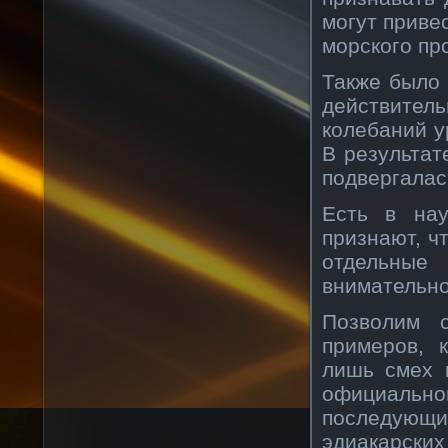
могут приве
морского пр
Также было 
действитель
колебаний у
В результат
подвергалас
Есть в нау
признают, ч
отдельные
внимательно
Позволим с
примеров, 
лишь смех 
официальн
последующи
эдиакарских