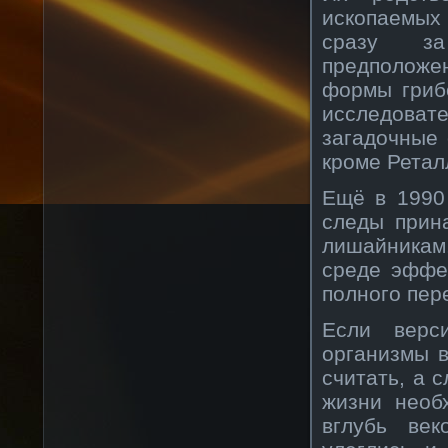
ископаемых
сразу за
предположе
формы гриб
исследовате
загадочные 
кроме Ретал
Ещё в 1990
следы прин
лишайникам
среде эффе
полного пер
Если верс
организмы 
считать, а 
жизни необ
вглубь век