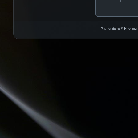
Povsyudu.ru © Научные