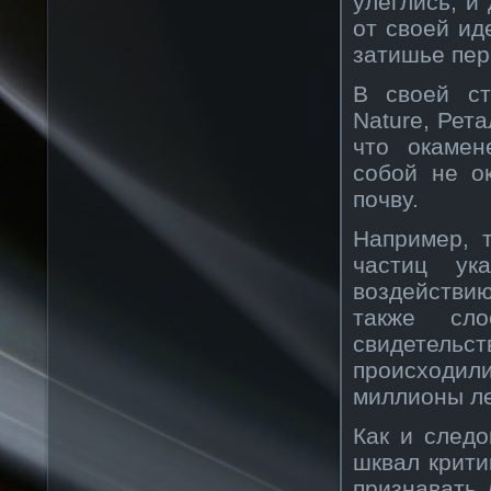
улеглись, и
от своей ид
затишье пер
В своей ст
Nature, Рет
что окамен
собой не о
почву.
Например, 
частиц ук
воздействию
также сл
свидетельс
происходил
миллионы ле
Как и след
шквал крити
признавать 