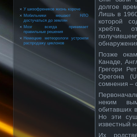
долгое вре
У шизофреников жизнь короче
Лишь в 1960
Мобильники мешают НЛО
которой со
достучаться до землян
Мозг всегда принимает
хребта, о
правильные решения
получившем
Немецкие метеорологи устроили
обнаружения
распродажу циклонов
Позже ока
Канаде, Анг
Грегори Рет
Орегона (U
сомнения – 
Первоначал
неким вым
обитавших в
Но эти сущ
известный н
Их родств