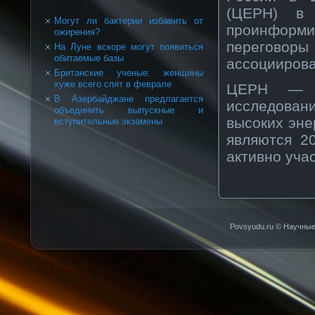
(ЦЕРН) в 
Могут ли бактерии избавить от
проинформи
ожирения?
перегово
На Луне вскоре могут появиться
обитаемые базы
ассоциирова
Британские ученые: женщины
хуже всего спят в феврале
ЦЕРН — Е
В Азербайджане предлагается
исследован
объединить выпускные и
высоких эне
вступительные экзамены
являются 2
активно уча
Povsyudu.ru © Научные