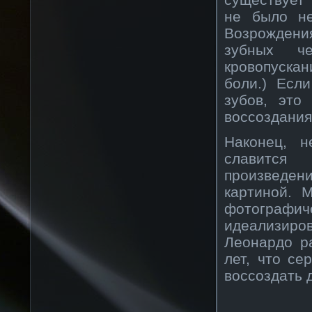
не было не
Возрождения
зубных ч
кровопуска
боли.) Есл
зубов, это
воссоздания
Наконец, 
славится
произведени
картиной. 
фотогра
идеализиро
Леонардо р
лет, что се
воссоздать 