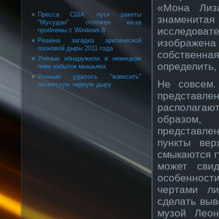
«Мона Лиза
Пресса США: пуск ракеты
знаменита
"Мусудан" отложен из-за
исследовате
проблемы с Windows 8
Решена загадка арктической
изображена
озоновой дыры 2011 года
собственна
Ученые обнаружили в немецком
определить,
пиве избыток мышьяка
Ученым удалось "взвесить"
Не совсем.
гигантскую черную дыру
представл
располагают
образом,
представле
пункты вер
смыкаются г
может свид
особенност
чертами л
сделать выв
музой Леон