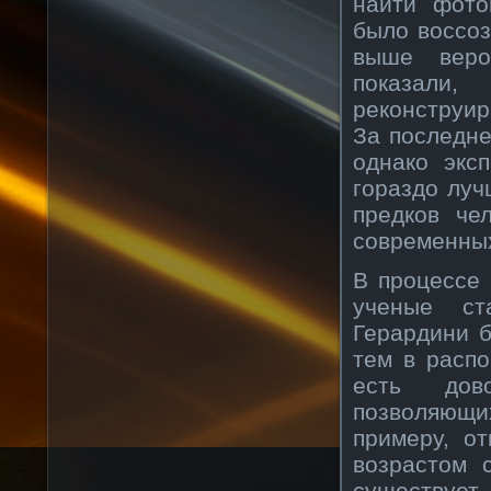
найти фото
было воссоз
выше веро
показали
реконструир
За последне
однако экс
гораздо луч
предков че
современны
В процессе
ученые ст
Герардини б
тем в расп
есть дов
позволяющи
примеру, о
возрастом 
существует 