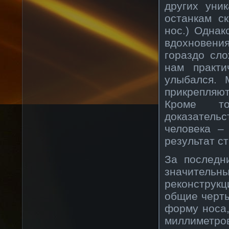
других уни
останкам с
нос.) Однак
вдохновени
гораздо сл
нам практи
улыбался. 
прикрепляют
Кроме то
доказатель
человека –
результат с
За последн
значитель
реконструк
общие черты
форму носа,
миллиметро