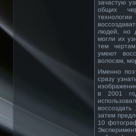
зачастую уз
общих чер
технологи
воссоздава
людей, но 
могли их уз
тем чертам
умеют восс
волосам, мо
Именно поэ
сразу узнат
изображению
в 2001 год
использова
воссоздать
затем пред
10 фотограф
Эксперимен