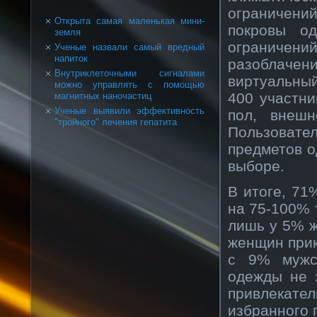
ограничен
Открыта самая маленькая мини-
покровы о
земля
ограничени
Ученые назвали самый вредный
напиток
разоблачен
Внутриклеточными сигналами
виртуальны
можно управлять с помощью
400 участн
магнитных наночастиц
Ученые выявили эффективность
пол, внешн
"тройного" лечения гепатита
Пользовате
предметов о
выборе.
В итоге, 71
на 75-100% 
лишь у 5% ж
женщин прик
с 9% мужск
одежды не 
привлекат
избранного 