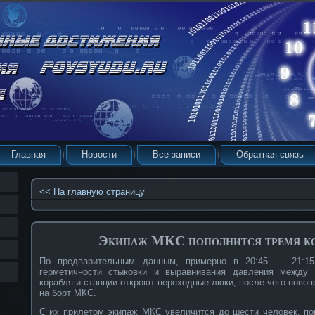
Главная
Новости
Все записи
Обратная связь
<< На главную страницу
Экипаж МКС пополнится тремя к
По предварительным данным, примерно в 20:45 — 21:15
герметичности стыковки и выравнивания давления между 
корабля и станции откроют переходные люки, после чего ново
на борт МКС.
С их прилетом экипаж МКС увеличится до шести человек, по