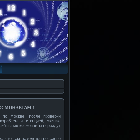
осмонавтами
 по Москве, после проверки
кораблем и станцией, экипаж
прибывшие космонавты перейдут
ка что там находятся россияне