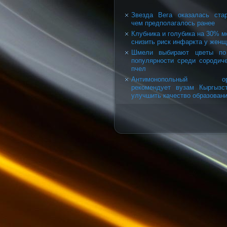
Звезда Вега оказалась ста
чем предполагалось ранее
Клубника и голубика на 30% м
снизить риск инфаркта у жен
Шмели выбирают цветы по
популярности среди сородич
пчел
Антимонопольный ор
рекомендует вузам Кыргызс
улучшить качество образован