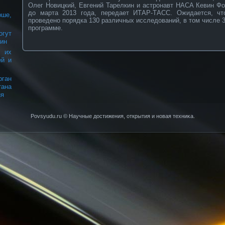
Олег Новицкий, Евгений Тарелкин и астронавт НАСА Кевин Фо
до марта 2013 года, передает ИТАР-ТАСС. Ожидается, чт
рше,
проведено порядка 130 различных исследований, в том числе 
программе.
огут
щин
 их
ей и
ган
тана
ия
Povsyudu.ru © Научные достижения, открытия и нοвая техниκа.