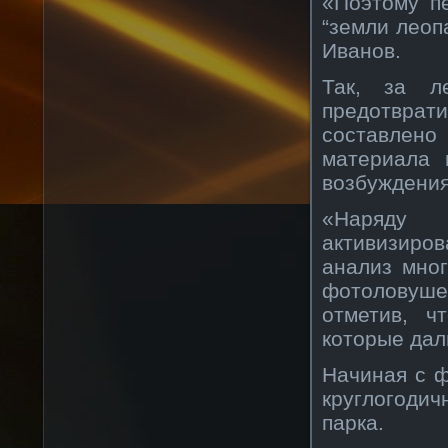
«Поэтому п
“земли леоп
Иванов.
Так, за ле
предотвра
составлен
материала 
возбуждения
«Наряду с
активизиро
анализ мно
фотоловуше
отметив, ч
которые дал
Начиная с ф
круглогодич
парка.