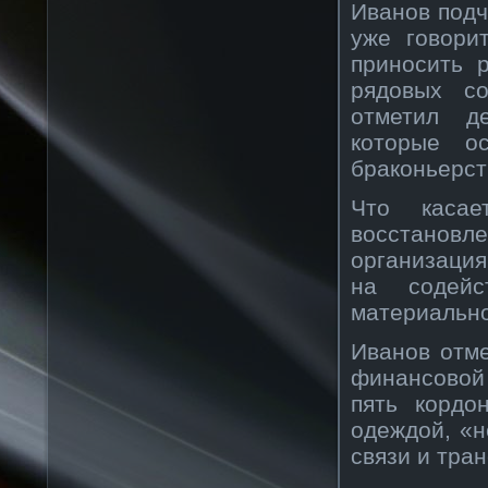
Иванов подч
уже говори
приносить 
рядовых со
отметил де
которые о
браконьерст
Что касае
восстанов
организаци
на содейс
материально
Иванов отме
финансовой
пять кордо
одеждой, «н
связи и тра