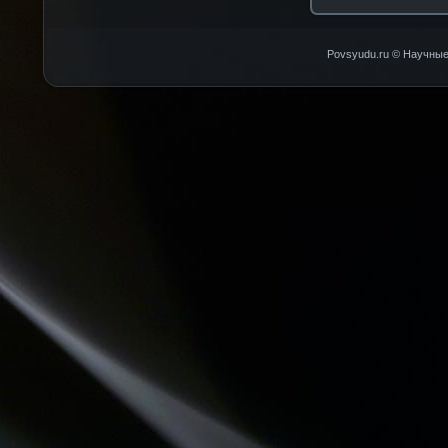
Povsyudu.ru © Научные