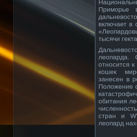
Национальн
Приморье 
дальневост
включает в 
«Леопардов
тысячи гекта
Дальневост
леопарда.
относится к
кошек мир
занесен в 
Положение 
катастроф
обитания ле
численность
стран и W
леопард нах