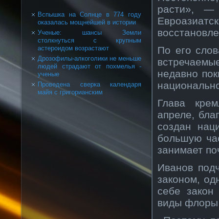
расти», —
Вспышка на Солнце в 774 году
Евроазиат
оказалась мощнейшей в истории
восстановле
Ученые: шансы Земли
столкнуться с крупным
По его сло
астероидом возрастают
Дрозофилы-алкоголики не меньше
встречаемые
людей страдают от похмелья -
недавно пок
ученые
национально
Проведена сверка календаря
майя с григорианским
Глава крем
апреле, бла
создан нац
большую ча
занимает по
Иванов под
законом, од
себе закон
виды флоры