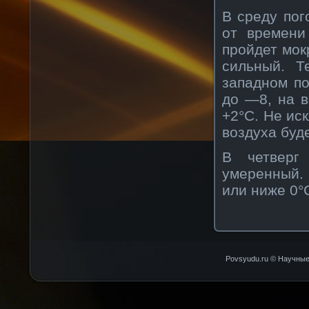
В среду пог
от времени
пройдет мок
сильный. Т
западном п
до —8, на 
+2°C. Не ис
воздуха буд
В четверг
умеренный.
или ниже 0°
Povsyudu.ru © Научные