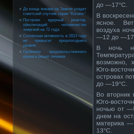
до —17°C.
До конца января на Землю упадет
советский спутник серии "Космос"
В воскресен
Построен ядерный реактор,
ясное. Ве
обеспечащий человечество
воздуха но
энергией на 72 года
—12 до —17
Солнечная активность в 2013 году
не превысит прошлогоднего
уровня
В ночь на
Проблему продовольственного
Температур
кризиса решат личинки
возможно, 
Юго-восточ
островах по
до —19°C.
Во вторник 
Юго-восточ
ночью от —
днем на ост
материка —
13°C.