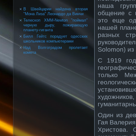
наша груп
В Швейцарии найдена вторая
общение с 
"Мона Лиза" Леонардо да Винчи
это еще од
Телескоп XMM-Newton "поймал"
черную дыру, пожирающую
нашей плане
планету-гиганта
разных ст
Билл Гейтс порадует одесских
руководите
школьников компьютерами
Над Волгоградом пролетает
Solomon) из
комета
С 1919 го
географичес
только Ме
геологическ
установивш
художнико
гуманитарны
Один из дев
Гая Валерия
Христова. 