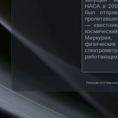
НАСА в 200
был отправ
пролетавше
— «вестник
космически
Меркурия,
физическ
спектроме
работающих 
Povsyudu.ru © Научные