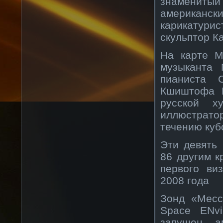
знаменитый
американс
карикатур
скульптор К
На карте М
музыканта 
пианиста С
Кшиштофа К
русской х
иллюстрат
течению куб
Эти девять
86 другим к
первого ви
2008 года
Зонд «Месс
Space ENvi
запущен ам