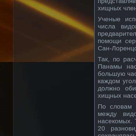
представля
хищных член
Ученые исп
числа видо
предварите
помощи сер
Сан-Лоренц
Так, по рас
Панамы нас
большую час
каждом угол
должно оби
хищных нас
По словам 
между вид
насекомых. 
20 разнови
сохранялась