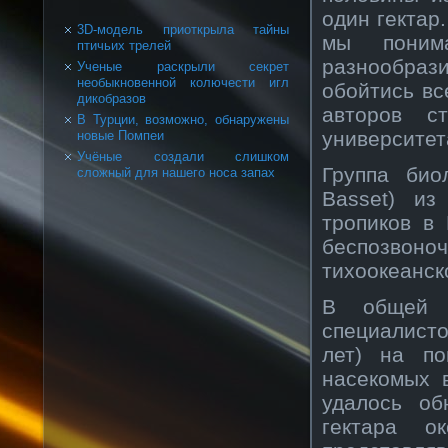
один гектар.
3D-модель приоткрыла тайны
мы понима
птичьих трелей
разнообраз
Ученые раскрыли секрет
необыкновенной колючести игл
обойтись вс
дикобразов
авторов с
В Турции, возможно, обнаружены
университет
новые Помпеи
Учёные создали слишком
Группа био
сложный для нашего носа запах
Basset) из
тропиков в
беспозвоно
тихоокеанск
В общей с
специалист
лет) на по
насекомых 
удалось об
гектара о