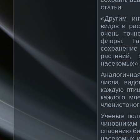
статьи.
«Другим ин
видов и ра
очень точн
флоры. Та
сохранение
растений,
насекомых»,
Аналогичная
числа видо
каждую птиц
каждого мл
членистоног
Ученые пол
чиновника
спасению би
насекомых и