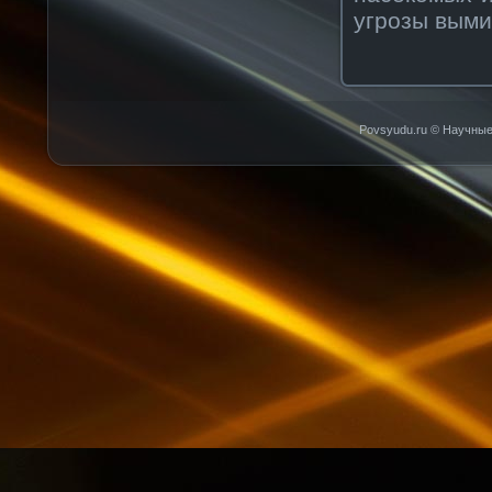
угрозы выми
Povsyudu.ru © Научные